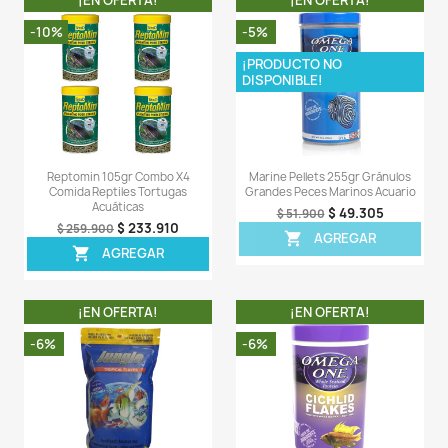
Sea el primero en escribir una reseña
OTROS PRODUCTOS DE LA 
CATEGORIA
¡EN OFERTA!
¡EN OFERT
-6%
-8%
¡PRODUCTO NO
DISPONIBLE!