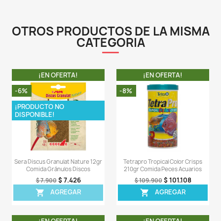
- La fórmula fácil de digerir, con un alto contenido de
vegetales, también es idónea para los peces debilit
por ejemplo, se están recuperando de una enferm
aparato digestivo. Las escamas mantienen su forma en 
no enturbian el agua.
- Este producto forma parte de la gama de produc
Nature" que es libre de colorantes y conservan
alimentación variada con ingredientes naturales es
protección contra los síntomas de carencia y es buen
salud y vitalidad del pez. Por eso los alimentos Nature
ingredientes naturales como espirulina, krill o harina d
sostenible, que se obtiene de larvas de la mosca sold
(Hermetia).
LA COMPRA INCLUYE:
- 1 tarro de Sera Flora Nature 60gr completamente sell
Comentarios (0)