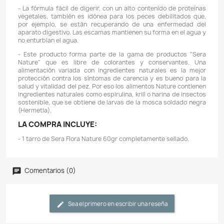
Domicilios en el Valle de Aburrá
Podemos hacer llegar su pedido con un domiciliar
Valle de Aburrá
, este servicio podría tener un
costo ad
dependerá de su ubicación y del valor total de su pedido.
L
están sujetos a disponibilidad logística.
Descripción
Detalles del producto
CARACTERÍSTICAS:
- Sera Flora Nature es el alimento vegetal para todos 
ornamentales herbívoros, que se alimentan en la superf
colorantes ni conservantes.
- Gracias a los ingredientes naturales, ricos en fib
espirulina con alto contenido de carotenoides, el
asegura una digestión saludable y aumenta la vitalidad