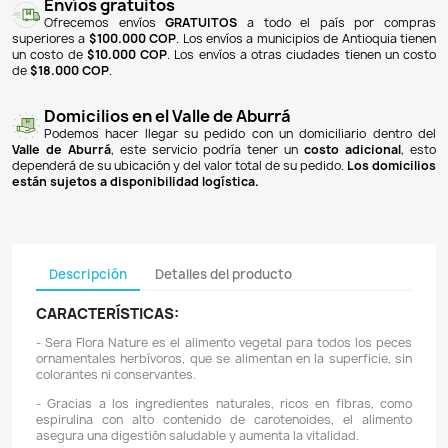
NOTIFICARME CUANDO ESTÉ DISPONIBLE
Pagos 100% seguros
Recibimos pagos por transferencia desde cualq
financiera a nuestra llave
Breb-B
. De igual manera, te
Bancolombia
,
Davivienda
,
Nequi
y
Daviplata
. También po
PSE
y con
tarjetas de crédito
.
Envíos gratuitos
Ofrecemos envíos
GRATUITOS
a todo el país 
superiores a
$100.000 COP
. Los envíos a municipios de An
un costo de
$10.000 COP
. Los envíos a otras ciudades ti
de
$18.000 COP
.