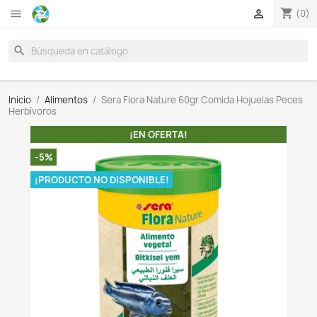

search
Inicio
Alimentos
Sera Flora Nature 60gr Comida Hoj
Herbívoros
¡EN OFERTA!
-5%
¡PRODUCTO NO DISPONIBLE!