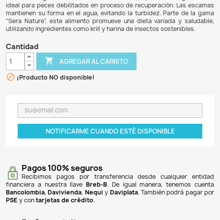
$ 69.900
$ 66.405
5% DE DESCUENTO
Flora Nature de Sera es un alimento en hojuelas diseña
ornamentales herbívoros que se alimentan en la supe
producto, libre de colorantes y conservantes, está e
ingredientes naturales ricos en fibras, como la espirulina,
una digestión saludable y aumentan la vitalidad de los pec
altamente digestible, con un alto contenido de proteínas 
ideal para peces debilitados en proceso de recuperación
mantienen su forma en el agua, evitando la turbidez. Par
"Sera Nature", este alimento promueve una dieta variada
utilizando ingredientes como krill y harina de insectos soste
Cantidad

AGREGAR AL CARRITO

¡Producto NO disponible!