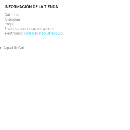
Vista rápida
Vista rápida


 Raffy P Nature 700gr Comida
Sera Discus Granules Nature 
Ranas Tortugas Reptiles
Alimento Peces Discos
$ 131.506
$ 37.905
$ 139.900
$ 39.900
AGREGAR
AGREGAR


¡EN OFERTA!
¡EN OFERTA!
-8%
¡PRODUCTO NO DISPONIB