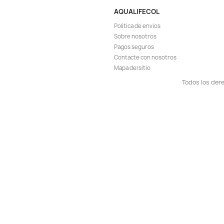
Vista r

Tetra Goldfish 200
Bailarinas Acuar
$ 
$ 86.900
AGR

¡EN OFER
-7%
¡PRODUCTO NO D