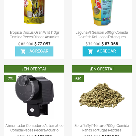
-
s
0)
Sea el primero en escrib
OTROS PRODUCTOS DE LA