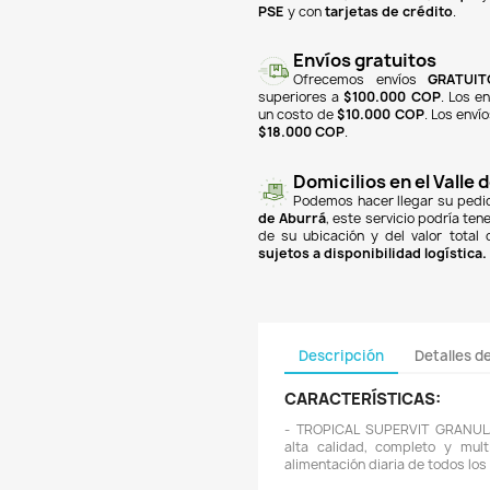

finan
Banc
PSE
y
super
un co
$18.