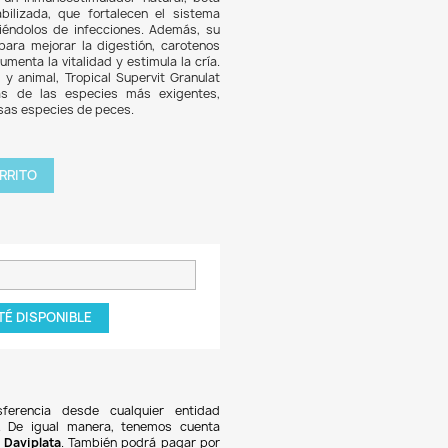
.855
5% DE DESCUENTO
vit Granulat de Tropical es un alimento granulado de alta c
ado para la alimentación diaria de todos los peces de acuari
cto multi-ingrediente incluye un inmunoestimulador natura
,6 glucano, y vitamina C estabilizada, que fortalecen el 
ológico de los peces, protegiéndolos de infecciones. Ade
la contiene celulosa y citina para mejorar la digestión, ca
ealzan el color, y lecitina que aumenta la vitalidad y estimula 
ngredientes de origen vegetal y animal, Tropical Supervit G
e las necesidades energéticas de las especies más exi
o ideal para acuarios con diversas especies de peces.
tidad

AGREGAR AL CARRITO
roducto NO disponible!