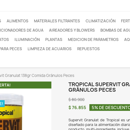
otros
FILTROS
ALIMENTOS
MATERIALES FILTRANTE
ACONDICIONADORES DE AGUA
AIREADORES Y
SUSTRATOS
ILUMINACIÓN
PLANTAS
MEDI
REDES PARA PECES
LIMPIEZA DE ACUARIOS
Tropical Supervit Granulat 138gr Comida Gránulos Peces
TRO
¡EN OFERTA!
GR
$ 80
O DISPONIBLE!