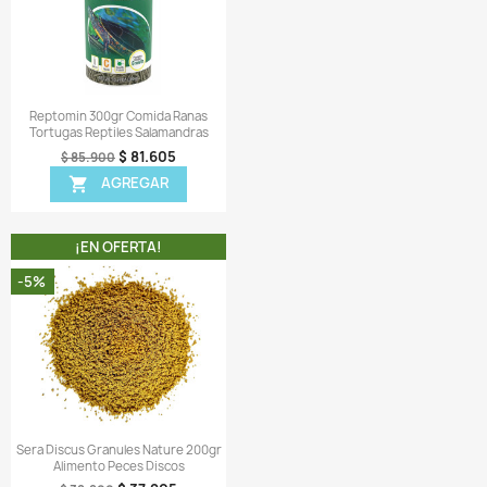
 1 X Tarro de Tropical Supervit Granulat 138gr completame
ellado.
ir una reseña
 MISMA CATEGORIA