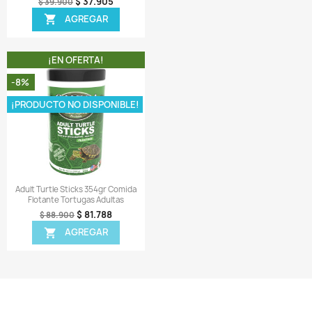
¡EN OFERTA!
¡EN OFERTA!
-5%
¡PRODUCTO NO DISPONIB
Vista rápida
Vista rápida


una All Season 500gr Comida
Reptomin 300gr Comida Ran
ldfish Koi Lagos Estanques
Tortugas Reptiles Salamand
$ 67.068
$ 81.605
$ 72.900
$ 85.900
AGREGAR
AGREGAR


¡EN OFERTA!
¡EN OFERTA!
-5%