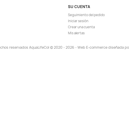
ápida
Vista rápida

gr Hojuelas
Alimentador Comedero Automatico
Sera
io Pecera
Comida Peces Pecera Acuario
80.817
$ 103.137
$ 110.900
EGAR
AGREGAR

TA!
¡EN OFERTA!
-6%
-7%
ISPONIBLE!