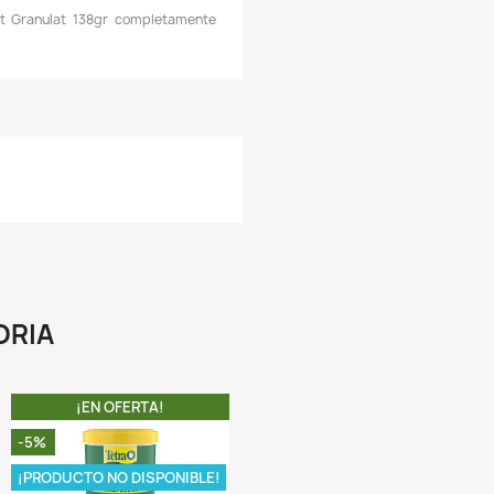
 El granulado contiene un inmunoestimulador natural: b
lucano y vitamina C estabilizada que refuerzan el sist
nmunológico, ayudando a los organismos de los peces de acua
n la lucha contra los patógenos.
 Supervit Granulat es un alimento en gránulos de alta calidad
arios ingredientes diseñados para la alimentación de tus pec
s un alimento que suma ingredientes de origen vegetal y ani
ue aportan energía y sustancias esenciales que harán que 
eces esten alimentados con un 10 en calidad.
 Varias decenas de seleccionados elementos de la calidad 
lta, complementados con una serie de vitamina
icroelementos seleccionados de manera óptima, cub
ecesidades energéticas y alimentarias de las especies 
xigentes.
 Una fórmula muy compleja del alimento Supervit Granulat h
ue se le aplica sobre todo en populares acuarios con var
species de peces.
A COMPRA INCLUYE: