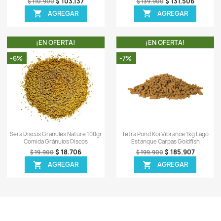
TA!
¡EN OFERTA!
-7%
-8%
¡PRODUCTO NO DISPONIBLE!
ápida
Vista rápida

10gr Golosina
Tropical Discus Gran Wild 110gr
Lag
s Krill
Comida Peces Discos Acuarios
Go
7.326
$ 77.097
$ 82.900
EGAR
AGREGAR

TA!
¡EN OFERTA!
-7%
-6%