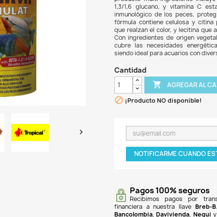
$ 76
Super
diseñ
produ
1,3/1
inmun
fórmu
que r
Con i
cubr
siend
Can

¡P