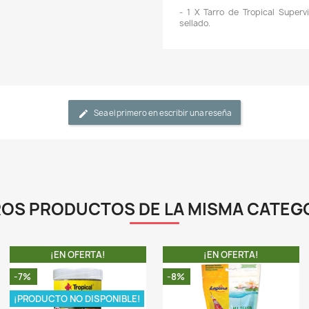
-
g
i
e
-
v
E
q
p
-
a
m
n
e
-
q
e
L