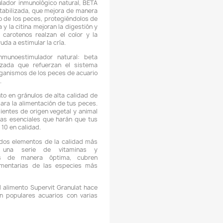
Podemos hacer llegar su pedido con un domiciliario dentro 
burrá
, este servicio podría tener un
costo adicional
, esto de
 ubicación y del valor total de su pedido.
Los domicilio
os a disponibilidad logística.
Descripción
Detalles del producto
CARACTERÍSTICAS:
 TROPICAL SUPERVIT GRANULAT es un alimento granulado
lta calidad, completo y multi-ingrediente, elaborado para
limentación diaria de todos los peces de acuario.
 El alimento contiene un estimulador inmunológico natural, B
,3/1,6 GLUCAN, y vitamina C estabilizada, que mejora de man
fectiva el sistema inmunológico de los peces, protegiéndolos
iversas infecciones. La celulosa y la citina mejoran la digestió
revienen el estreñimiento, los carotenos realzan el color y
ecitina aumenta la vitalidad y ayuda a estimular la cría.