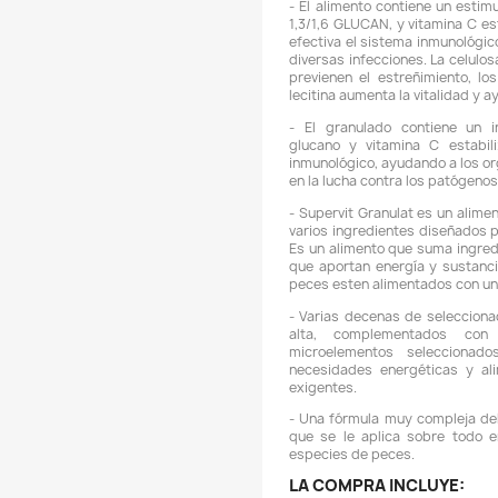
de A
de su
sujet
-
a
a
-
1
e
d
p
l