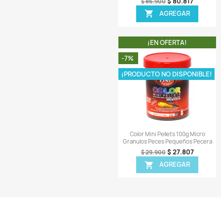
¡EN OFER
-26%
Vista r

Sera Raffy I Nature 
Tortugas Gamba
$ 
$ 9.900
AGR

¡EN OFER
-7%