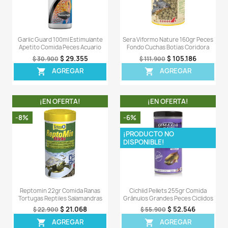
¡EN OFERTA!
¡EN OFERT
-8%
-6%
¡PRODUCTO NO
DISPONIBLE!
Sera Discus Granules Nature
Sera Spirulina 24 T
500gr Comida Especial Discos
Comida Fondo Cucha
$ 91.908
$ 37
$ 99.900
$ 39.900
AGREGAR
AGREG


¡EN OFERTA!
¡EN OFERT
-5%
-5%