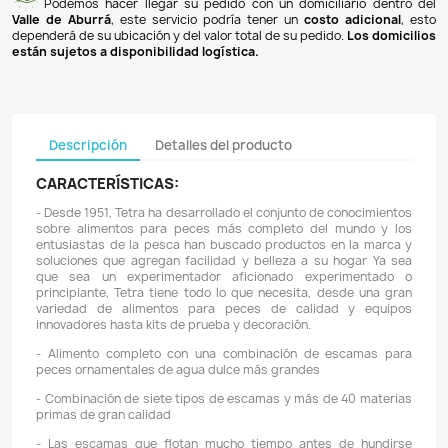
Pagos 100% seguros
Recibimos pagos por transferencia desde cualq
financiera a nuestra llave
Breb-B
. De igual manera, te
Bancolombia
,
Davivienda
,
Nequi
y
Daviplata
. También po
PSE
y con
tarjetas de crédito
.
Envíos gratuitos
Ofrecemos envíos
GRATUITOS
a todo el país 
superiores a
$100.000 COP
. Los envíos a municipios de An
un costo de
$10.000 COP
. Los envíos a otras ciudades ti
de
$18.000 COP
.
Domicilios en el Valle de Aburrá
Podemos hacer llegar su pedido con un domiciliar
Valle de Aburrá
, este servicio podría tener un
costo ad
dependerá de su ubicación y del valor total de su pedido.
L
están sujetos a disponibilidad logística.