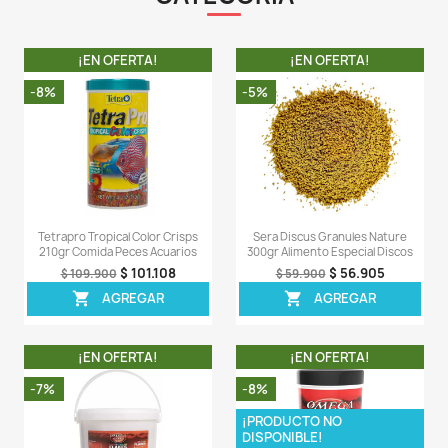
lentamente son idóneas para poblaciones mixtas de p
- La fórmula BioActive mantiene un sistema inmunitario
- Más prebióticos que ayudan a mejorar las f
corporales y la conversión alimenticia
- Mantiene a los peces sanos y el agua transparente
LA COMPRA INCLUYE:
- 1 tarro de Tetra Tetramin Flakes de 52gr compl
sellado.
Comentarios (0)
Sea el primero en escribir una reseña