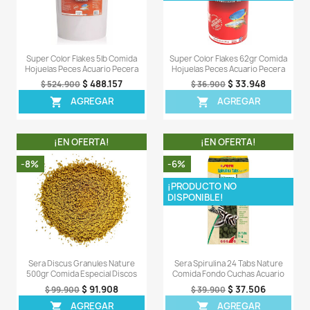
OTROS PRODUCTOS DE LA 
CATEGORIA
¡EN OFERTA!
¡EN OFERT
-8%
-5%
Tetrapro Tropical Color Crisps
Sera Discus Granul
210gr Comida Peces Acuarios
300gr Alimento Espec