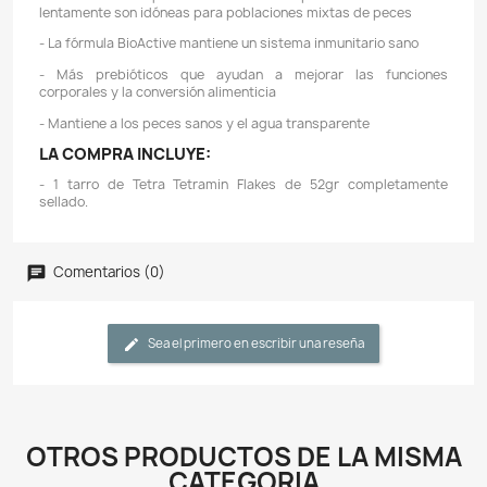
Descripción
Detalles del producto
CARACTERÍSTICAS:
- Desde 1951, Tetra ha desarrollado el conjunto de con
sobre alimentos para peces más completo del mun
entusiastas de la pesca han buscado productos en l
soluciones que agregan facilidad y belleza a su hog
que sea un experimentador aficionado experim
principiante, Tetra tiene todo lo que necesita, desde
variedad de alimentos para peces de calidad y
innovadores hasta kits de prueba y decoración.
- Alimento completo con una combinación de esca
peces ornamentales de agua dulce más grandes
- Combinación de siete tipos de escamas y más de 40
primas de gran calidad
- Las escamas que flotan mucho tiempo antes de 