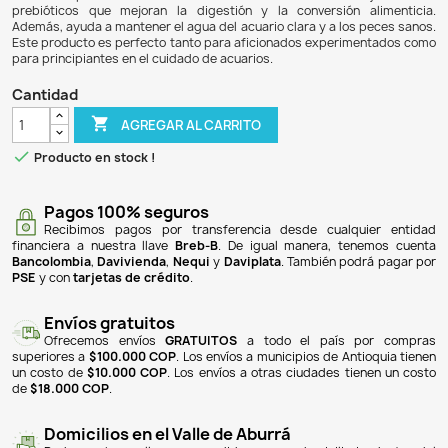
$ 43.900
$ 40.827
7% DE DESCUENTO
Tetramin Flakes de Tetra es un alimento completo diseña
ornamentales de agua dulce, ofreciendo una mezcla de
flotan y se hunden lentamente, ideal para poblaciones 
1951, Tetra ha sido líder en la alimentación de peces, com
40 ingredientes de alta calidad en su fórmula. Su innov
BioActive promueve un sistema inmunitario saludabl
prebióticos que mejoran la digestión y la conversión 
Además, ayuda a mantener el agua del acuario clara y a los
Este producto es perfecto tanto para aficionados experi
para principiantes en el cuidado de acuarios.
Cantidad

AGREGAR AL CARRITO

Producto en stock !