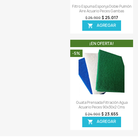
Vista ráp

Filtro Esponja Espum
Bomba Aire Acuar
$ 74
$ 79.900
AGREG

¡EN OFERT
-7%