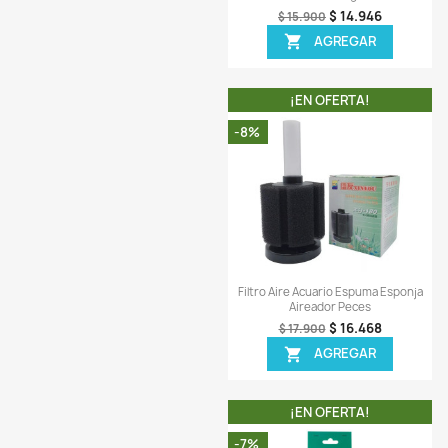
Vista ráp

Carbon Activado 300
Canister Cascada Ag
$ 14
$ 15.900
AGREG

¡EN OFERT
-8%