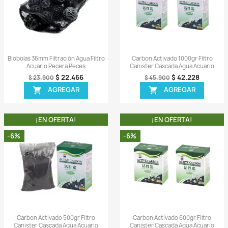
A!
¡EN OFERTA!
-6%
-8%
ida
Vista rápida

n Agua Filtro
Biobolas 36mm Filtración Agua Filtro
C
 Peces
Acuario Pecera Peces
Ca
.655
$ 22.466
$ 23.900
AR
AGREGAR

A!
¡EN OFERTA!
-6%
-6%