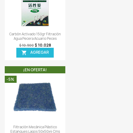
¡EN OFERTA!
¡EN OFERTA!
-8%
Vista rápida
Vista rápida


arbon Activado 1000gr Filtro
Carbón Activado 150gr Filtr
nister Cascada Agua Acuario
Agua Pecera Acuario Pec
$ 42.228
$ 10.028
$ 45.900
$ 10.900
AGREGAR
AGREGAR


¡EN OFERTA!
¡EN OFERTA!
-5%