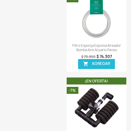
Vista ráp

Filtro Aire Acuario Es
Aireador Pe
$ 16
$ 17.900
AGREG

¡EN OFERT
-7%