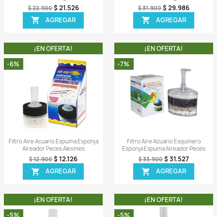
ida
Vista rápida

gr Filtro
Carbon Activado 500gr Filtro
C
ua Acuario
Canister Cascada Agua Acuario
Ca
.946
$ 21.526
$ 22.900
AR
AGREGAR

A!
¡EN OFERTA!
-6%
-7%