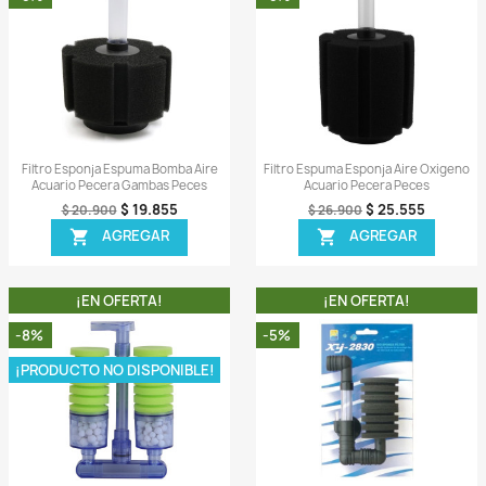
ida
Vista rápida

puma Esponja
Filtro Aire Acuario Espuma Esponja
F
ces
Aireador Peces Alevines
Es
.468
$ 12.126
$ 12.900
AR
AGREGAR

A!
¡EN OFERTA!
-5%
-5%