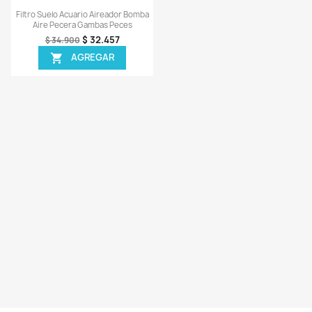
Vista rápida
Vista rápida


ro Espuma Esponja Aire Oxigeno
Filtro Espuma Esponja Cilín
Acuario Pecera Peces
Acuario Aire Aireador Pe
$ 25.555
$ 13.066
$ 26.900
$ 13.900
AGREGAR
AGREGAR


¡EN OFERTA!
¡EN OFERTA!
-7%