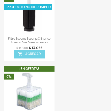
Vista rápida
Vista rápida


iltro Aire Acuario Esquinero
Filtro Aire Esquinero Esp
ponja Espuma Aireador Peces
Esponja Acuario Pecera Air
$ 31.527
$ 13.205
$ 33.900
$ 13.900
AGREGAR
AGREGAR


¡EN OFERTA!
¡EN OFERTA!
-6%
¡PRODUCTO NO DISPONI