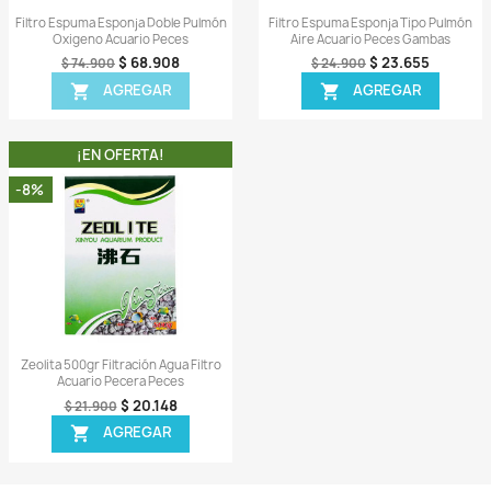
ida
Vista rápida

a Aireador
Filtro Esponja Espuma Bomba Aire
Filt
io Peces
Acuario Pecera Gambas Peces
.307
$ 19.855
$ 20.900
AR
AGREGAR

A!
¡EN OFERTA!
-8%
-5%
¡PRODUCTO NO DISPONIBLE!