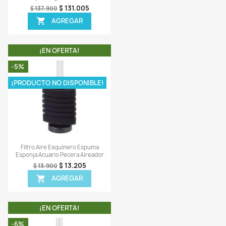
Vista rápida
Vista rápida


arbon Activado 600gr Filtro
Filtración Mecánica Plást
nister Cascada Agua Acuario
Estanques Lagos 50x50x4
$ 29.986
$ 131.005
$ 31.900
$ 137.900
AGREGAR
AGREGAR


¡EN OFERTA!
¡EN OFERTA!
-5%
¡PRODUCTO NO DISPONI