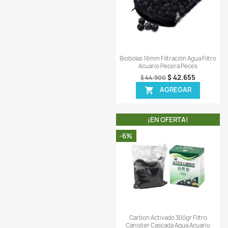
¡EN OFERT
-5%
Vista ráp

Biobolas 16mm Filtració
Acuario Pecera
$ 42
$ 44.900
AGREG

¡EN OFERT
-6%