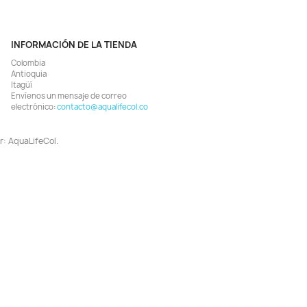
Vista rápida
Vista rápida


ro Espuma Esponja Tipo Pulmón
Filtro Suelo Acuario Aireado
Aire Acuario Peces Gambas
Aire Pecera Gambas Pec
$ 23.655
$ 32.457
$ 24.900
$ 34.900
AGREGAR
AGREGAR

