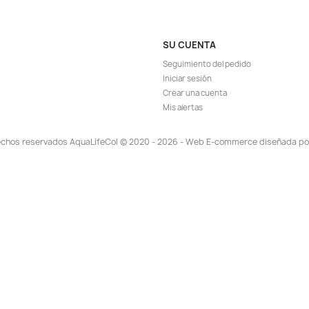
ida
Vista rápida

Doble Pulmón
Filtro Espuma Esponja Doble Pulmón
Filt
s Gambas
Oxigeno Acuario Peces
.017
$ 68.908
$ 74.900
AR
AGREGAR

A!
¡EN OFERTA!
-8%
ida
Vista rápida

ación Agua
Zeolita 500gr Filtración Agua Filtro
30x2 Cms
Acuario Pecera Peces