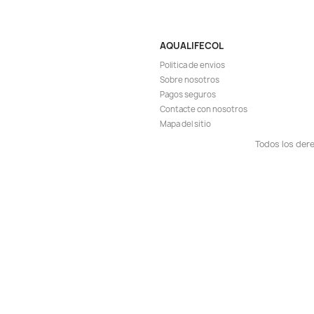
Vista ráp

Filtro Espuma Esponja 
Aire Acuario Pece
$ 25
$ 26.900
AGREG

¡EN OFERT
-5%
Vista ráp

Guata Prensada Filtr
Acuario Peces 90x