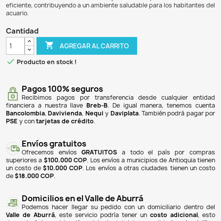
$ 26.900
$ 25.017
7% DE DESCUENTO
El Filtro Espuma Esponja Doble Pulmón es un dispositivo 
acuarios que albergan peces y gambas. Este filtro tiene 
máxima de 50 litros y es de tipo esponja, lo que lo ha
mantener el agua limpia y oxigenada. Aunque no se especif
máximo por hora, la potencia y el voltaje también son no a
modelo de este filtro es XY-2831, y su diseño permite u
eficiente, contribuyendo a un ambiente saludable para los 
acuario.
Cantidad

AGREGAR AL CARRITO

Producto en stock !