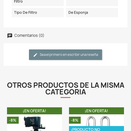
Detalles del producto
Referencia
XY2831
Ficha técnica
Modelo
XY-2831
Voltaje
N/A
Potencia
N/A
Caudal Maximo Por Hora
N/A
Capacidad Máxima Del
50 Litros