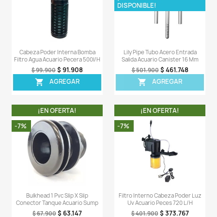
Filtro
Tipo De Filtro
De Esponja
Comentarios (0)
Sea el primero en escribir una reseña
OTROS PRODUCTOS DE LA 
CATEGORIA