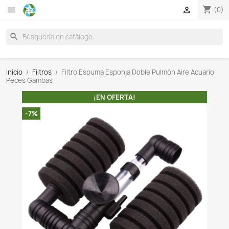

search
Inicio
Filtros
Filtro Espuma Esponja Doble Pulmón Ai
Peces Gambas
¡EN OFERTA!
-7%