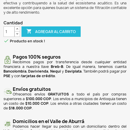
$ 65.900
$ 61.287
7% DE DESCUENTO
El filtro interno sumergible para acuarios WP-108FF e
mantener el agua limpia y oxigenada para los peces. C
máximo de 1500 litros por hora, este filtro es eficiente pa
hasta 150 litros. Su potencia es de 20W y funciona con un vo
lo que lo hace adecuado para la mayoría de los entornos ac
tipo de filtro es fácil de instalar y operar, proporcionando 
efectiva y contribuyendo a la salud del ecosistema acu
excelente opción para quienes buscan un sistema de filtrac
y de alto rendimiento.
Cantidad

AGREGAR AL CARRITO

Producto en stock !