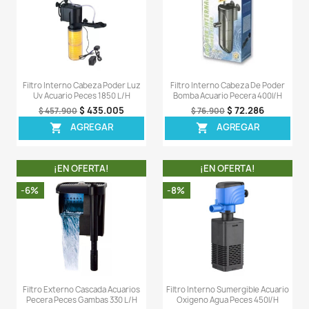
Capacidad Máxima Del
150 Litros
Filtro
Tipo De Filtro
Interno
Comentarios (0)
Sea el primero en escribir una reseña
OTROS PRODUCTOS DE LA 
CATEGORIA