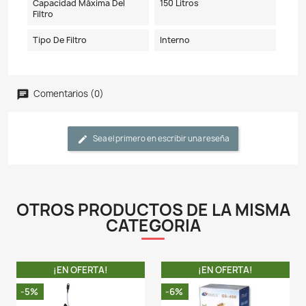
Detalles del producto
Referencia
WP108FF
Ficha técnica
Modelo
WP-108FF
Voltaje
110V
Potencia
20W
Caudal Maximo Por Hora
1500 Litros /Hora