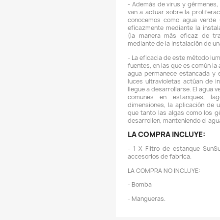
a
-
t
p
p
e
f
-
f
s
r
g
B
L
-
e
g
s