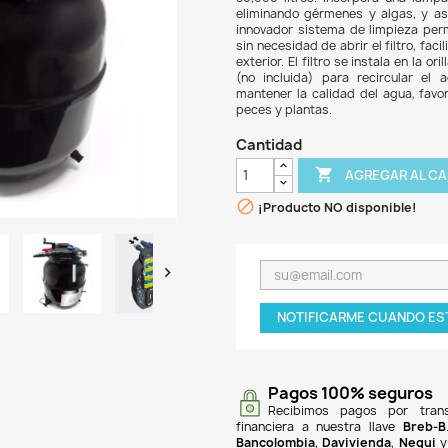
$ 4.
El B
filtr
80,00
elimi
innov
sin n
exter
(no i
mante
peces
Can

¡P