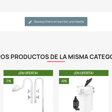
-
c
r
e
i
n
r
-
a
c
-
v
c
e
(
m
-
f
a
l