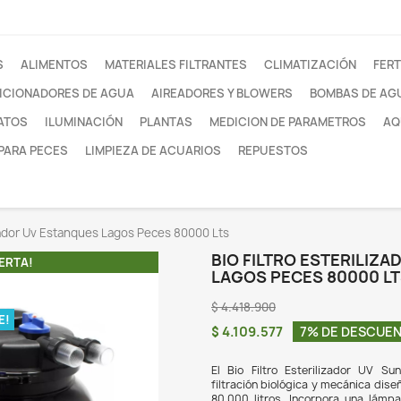
otros
FILTROS
ALIMENTOS
MATERIALES FILTRANTE
ACONDICIONADORES DE AGUA
AIREADORES Y
SUSTRATOS
ILUMINACIÓN
PLANTAS
MEDI
REDES PARA PECES
LIMPIEZA DE ACUARIOS
 Filtro Esterilizador Uv Estanques Lagos Peces 80000 Lts
BIO
¡EN OFERTA!
LAG
$ 4.4
O DISPONIBLE!