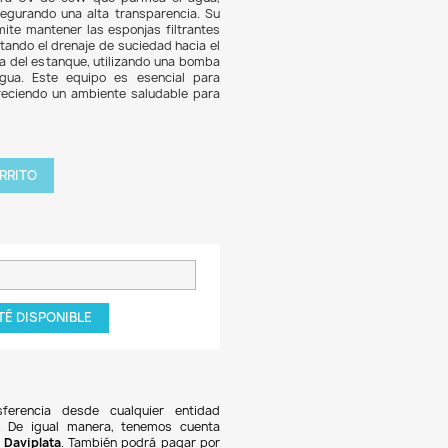
109.577
7% DE DESCUENTO
io Filtro Esterilizador UV SunSun CPF-50000 es un sis
ación biológica y mecánica diseñado para estanques y lagos d
0 litros. Incorpora una lámpara UV de 55W que purifica e
nando gérmenes y algas, y asegurando una alta transparen
ador sistema de limpieza permite mantener las esponjas fil
ecesidad de abrir el filtro, facilitando el drenaje de suciedad 
ior. El filtro se instala en la orilla del estanque, utilizando u
ncluida) para recircular el agua. Este equipo es esenci
ner la calidad del agua, favoreciendo un ambiente saludab
 y plantas.
tidad

AGREGAR AL CARRITO
roducto NO disponible!