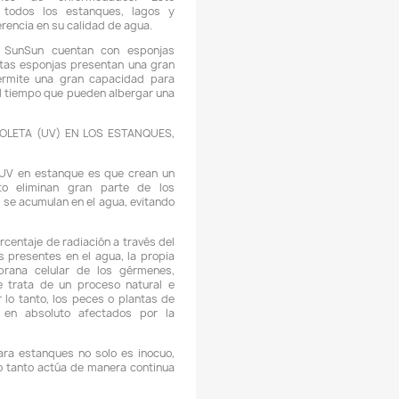
 Interruptor en posición “Clean”: Funcionamiento en mo
impieza: a través de este ajuste se activa la limpieza mecáni
eniendo el interruptor en esta posición se debe girar la pala
uperior en la tapa, girando todo el material filtrante en
nterior, limpiando las esponjas de suciedad, drenando el a
on suciedad por la tercera conexión, usted podrá echar e
gua hacia su jardín, agua que recomendamos se use para rie
a que es agua muy rica en nutrientes para el crecimiento
lantas terrestres.
 El filtro se instala a la orilla del estanque, se pone una bomb
nterior del estanque y por medio de una manguera se lleva
gua a la entrada del filtro (Bomba y manguera NO incluidas).
gua es dirigida al interior del filtro, está recorre todo el inte
el filtro, pasando a su vez por la lámpara UV, posteriormente
gua es conducida limpia con una manguera (NO incluida)
uelta al estanque.
 Los filtros para estanques SunSun combinan la limpi
ecánica y biológica. En los materiales de filtrado se asien
icroorganismos, los cuales eliminan del agua gérmene
acterias. Partículas en suspensión y otra suciedad permane
n el filtro gracias a la filtración mecánica y no llegan de nuev