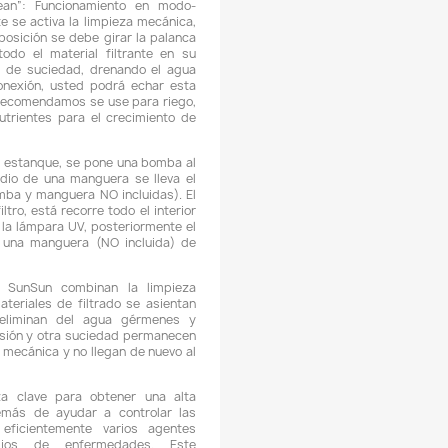
CARACTERÍSTICAS:
 Bio filtro para estanques de filtración biológica y mecánica 
ámpara clarificadora UV integrada de 55W.
 Todas las conexiones eléctricas se encuentran en la tapa 
iltro.
 Los filtros para estanques CPF, incluyen un indicador
uciedad.
 El bio filtro dispone de un moderno y desarrollado sistema
impieza, este sistema de los filtros SUNSUN CPF-50000 y C
5000 es mediante una palanca en la parte superior de la ta
ue al girarla, aprieta y limpia las esponjas, antes de hacer es
sted deberá de poner el interruptor en posición "Clean", de e
anera sacara la suciedad hacia el exterior, por la terc
onexión de agua, sin necesidad de abrir el filtro.
 La interruptor en posición “Filter”: Funcionamiento normal:
gua es dirigida a través del filtro con la ayuda de una bom
osteriormente esta es conducida limpia de vuelta al estanque