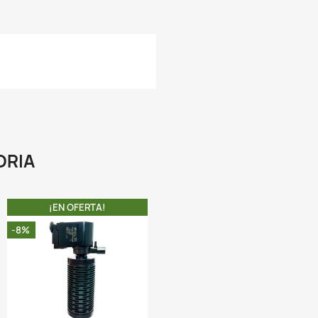
 La luz UV emite un pequeño porcentaje de radiación a través 
ual pasan los microorganismos presentes en el agua, la pro
adiación penetra en la membrana celular de los gérmen
liminándolos de inmediato. Se trata de un proceso natura
nocuo para otras especies, por lo tanto, los peces o plantas
uestro estanque no se ven en absoluto afectados por
adiación de la luz UV.
 El efecto de la lámpara UV para estanques no solo es inoc
demás es permanente, y por lo tanto actúa de manera conti
ontra los gérmenes.
 Además de virus y gérmenes, las lámparas ultravioleta tamb
an a actuar sobre la proliferación de algas. El alga como lo 
onocemos como agua verde (alga unicelular), puede trata
ficazmente mediante la instalación de una lámpara ultraviol
la manera más eficaz de tratar el alga verde unicelular
ediante de la instalación de una luz UV).
 La eficacia de este método lumínico se aplica estanques, lago
uentes, en las que es común la aparición de algas debido a que
gua permanece estancada y expuesta a los rayos del sol. 
uces ultravioletas actúan de inmediato, impidiendo que un a