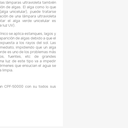
gua del estanque.
 El sistema UV es una pieza clave para obtener una a
ransparencia en el agua, además de ayudar a controlar 
lagas de algas y eliminar eficientemente varios agen
atógenos, evitando contagios de enfermedades. E
quipamiento es esencial en todos los estanques, lago
uentes, marcando una gran diferencia en su calidad de agua.
 Los filtros para estanques SunSun cuentan con espon
iltrantes de poros abiertos. Estas esponjas presentan una g
uperficie de contacto que permite una gran capacidad p
etener suciedad sin atorarse, al tiempo que pueden albergar 
ran cantidad de bacterias.
ENEFICIOS DE LA LUZ ULTRAVIOLETA (UV) EN LOS ESTANQU
AGOS Y/O FUENTES:
 La principal ventaja de la luz UV en estanque es que crean
fecto germicida, y por tanto eliminan gran parte de 
érmenes, virus y bacterias que se acumulan en el agua, evita
u proliferación.