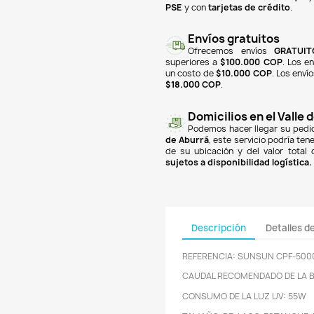

finan
Banc
PSE
y
super
un co
$18.