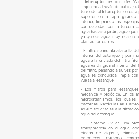
-
l
-
f
-
s
-
l
7
q
u
m
c
-
a
p