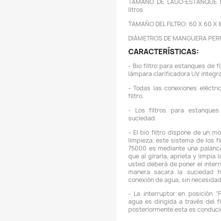
de A
de su
sujet
R
C
C
T
l
T
D