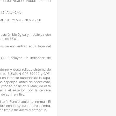
Podemos hacer llegar su pedido con un domiciliario dentro 
burrá
, este servicio podría tener un
costo adicional
, esto de
 ubicación y del valor total de su pedido.
Los domicilio
os a disponibilidad logística.
Descripción
Detalles del producto
EFERENCIA: SUNSUN CPF-50000
AUDAL RECOMENDADO DE LA BOMBA: 10000 L/H - 13000 L/H
ONSUMO DE LA LUZ UV: 55W
AMAÑO DE LAGO-ESTANQUE RECOMENDADO: 20000 - 80
itros
AMAÑO DEL FILTRO: 60 X 60 X 81.5 (Alto) CMs
IÁMETROS DE MANGUERA PERMITIDA: 32 MM / 38 MM / 50