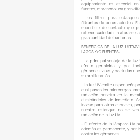
-
l
t
s
i
c
a
y
p
-
i
a
a
d
a
v
-
m
m
b
e