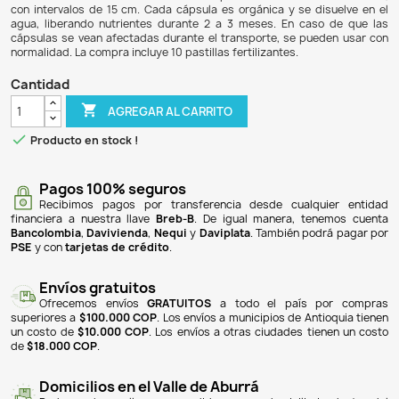
$ 12.900
$ 11.997
7% DE DESCUENTO
Las cápsulas o pastillas fertilizantes y enraizantes son
acuarios plantados, ya que se entierran en el sustr
proporcionando nutrientes esenciales (macro y micronutr
plantas que se alimentan por sus raíces. Estas cápsulas no
del agua, son seguras para peces y crustáceos, y no la tu
es sencillo: se deben enterrar a 3 cm de profundidad cerca 
con intervalos de 15 cm. Cada cápsula es orgánica y se d
agua, liberando nutrientes durante 2 a 3 meses. En ca
cápsulas se vean afectadas durante el transporte, se pu
normalidad. La compra incluye 10 pastillas fertilizantes.
Cantidad

AGREGAR AL CARRITO

Producto en stock !