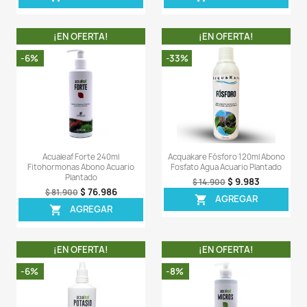
Comentarios (0)
Sea el primero en escribir una reseña
OTROS PRODUCTOS DE LA 
CATEGORIA
¡EN OFERTA!
¡EN OFERT
-5%
-30%