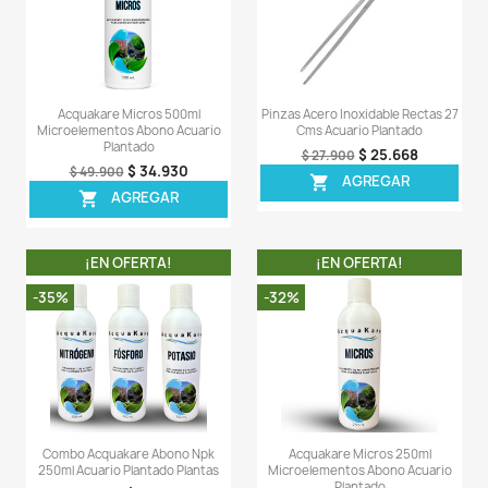
$ 10.430
$ 14.900
AGREG

AGREGAR

¡EN OFERTA!
¡EN OFERT
-6%
-30%
Mineralize 150ml Abono Gh Calcio
Acquakare Micro
Magnesio Acuario Plantado
Microelementos Abo
Plantado
$ 46.906
$ 49.900
$ 34
$ 49.900
AGREGAR

AGREG
