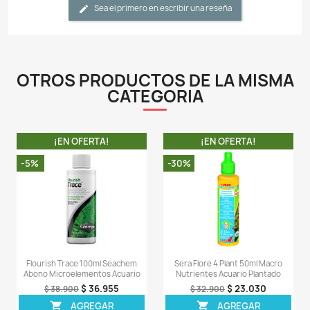
granos nutritivos. El efecto dura 2 - 3 meses aproxima
IMPORTANTE.
Durante el transporte puede pasar que la cápsula de g
levemente afectada, estas cápsulas de gel son 
susceptibles a derretirse ante cambios de tempe
demás factores externos. En caso de que sus cápsul
lleguen levemente derretidas, pierda cuidado, n
desechar el producto o a pensar que es inservible, ase
sacar la cápsula de gel de la manera más cuidadosa
con las manos secas o con una pinza, posteriormente en
cápsula en el sustrato de su acuario. La cápsula de gel 
medio donde se almacena las "pepitas" nutritivas, est
de igual manera se derretirá dentro del agua haciend
"pepitas" queden al descubierto. En caso de que den
bolsa queden "pepitas" (por fuera del gel) cojalas 
delicada y entierre estas en el sustrato.
LA COMPRA INCLUYE:
- 10 Pastillas fertilizantes