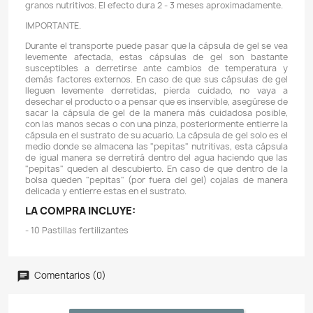
Descripción
Detalles del producto
CARACTERÍSTICAS:
- Cápsulas o pastillas fertilizantes y enraizantes par
en el sustrato o grava de acuarios plantados.
- Contienen componentes nutritivos (macro y micronu
necesarios para las plantas, ideal para aquella
alimentan por sus raíces y para sustratos no nutritivos.
- No altera el pH, no afecta a peces ni crustáceos, no
agua.
MODO DE USO:
Enterrar a 3 cm de profundidad cerca de las raíces en 
de cada 15 cm cuadrados. En casos de acuarios c
plantas, insertar una cápsula cerca de las raíces de ca
La cápsula es orgánica y se disuelve en el agua libe