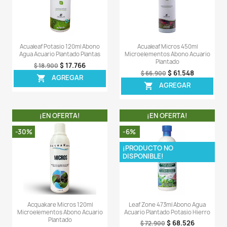
Flourish Trace 100ml Seachem
Sera Flore 4 Plant 
Abono Microelementos Acuario
Nutrientes Acuario
$ 36.955
$ 23
$ 38.900
$ 32.900
AGREGAR
AGREG


¡EN OFERTA!
¡EN OFERT
-6%
-33%