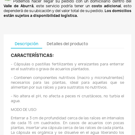
Pagos 100% seguros
Recibimos pagos por transferencia desde cualq
financiera a nuestra llave
Breb-B
. De igual manera, te
Bancolombia
,
Davivienda
,
Nequi
y
Daviplata
. También po
PSE
y con
tarjetas de crédito
.
Envíos gratuitos
Ofrecemos envíos
GRATUITOS
a todo el país 
superiores a
$100.000 COP
. Los envíos a municipios de An
un costo de
$10.000 COP
. Los envíos a otras ciudades ti
de
$18.000 COP
.
Domicilios en el Valle de Aburrá
Podemos hacer llegar su pedido con un domiciliar
Valle de Aburrá
, este servicio podría tener un
costo ad
dependerá de su ubicación y del valor total de su pedido.
L
están sujetos a disponibilidad logística.