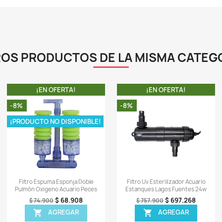
e
q
L
a
m
d
g
a
L
-
-
-
-
-
-
-