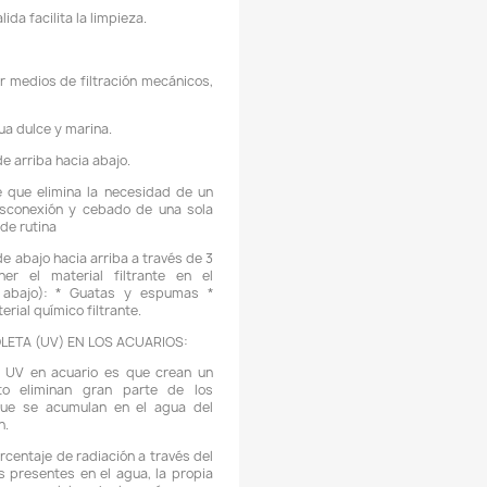
CARACTERÍSTICAS:
 Bajo consumo de energía.
 Bomba de filtración altamente confiable y potente de b
endimiento, bajo consumo de energía y bajo nivel de ruido.
 Funcionamiento silencioso : diseño de amortiguación de soni
 Proceso de filtración mecánica (Material mecánico inclui
uatas. Recomendamos incluir espumas de diferen
orosidades), química (Material químico incluido, ningu
ecomendamos el uso de Purigen) y biológica (Material biológ
ncluido, ninguno, recomendamos el uso de Canutillos ceramic
atrix de la marca Seachem o de Siporax o de cualquier o
aterial biológico de mayor calidad).
 Estructura compacta, de instalación simple y a prueba de fu
e agua.
 La luz ultravioleta se puede apagar y encender cuando se des
l filtro en la tapa tiene un interruptor para encender o apagar
uz UV.