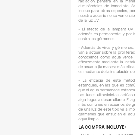
-
-
-
q
-
-
-
s
v
-
c
s
M
B
-