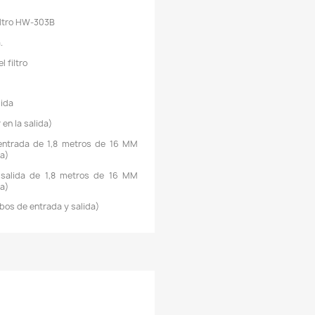
fecto germicida, y por tanto eliminan gran parte de 
érmenes, virus y bacterias que se acumulan en el agua 
cuario, evitando su proliferación.
 La luz UV emite un pequeño porcentaje de radiación a través 
ual pasan los microorganismos presentes en el agua, la pro
adiación penetra en la membrana celular de los gérmen
liminándolos de inmediato. Se trata de un proceso natura
nocuo para otras especies, por lo tanto, los peces o plantas
uestro acuario no se ven en absoluto afectados por la radiac
e la luz UV.
 El efecto de la lámpara UV para acuario no solo es inoc
demás es permanente, y por lo tanto actúa de manera conti
ontra los gérmenes.
 Además de virus y gérmenes, las lámparas ultravioleta tamb
an a actuar sobre la proliferación de algas. El alga como lo 
onocemos como agua verde (alga unicelular), puede trata
ficazmente mediante la instalación de una lámpara ultraviol
e acuario (la manera más eficaz de tratar el alga verde unicelu
s mediante de la instalación de una luz UV en el acuario).
 La eficacia de este método lumínico se aplica inclus