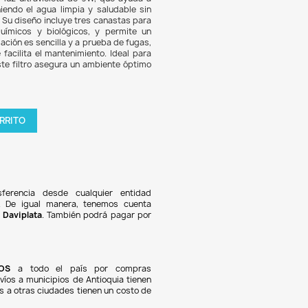
6.166
6% DE DESCUENTO
ltro Canister SunSun HW-303B es una solución eficiente para a
ados y de peces, con un caudal de 1400 L/h y un consumo de 
lo 35W. Este filtro cuenta con luz ultravioleta de 9W, que 
nar gérmenes y algas, manteniendo el agua limpia y saluda
ar a los habitantes del acuario. Su diseño incluye tres canast
s de filtración mecánicos, químicos y biológicos, y per
ol de caudal ajustable. La instalación es sencilla y a prueba d
n sistema de autocebado que facilita el mantenimiento. Ide
ios de agua dulce y marina, este filtro asegura un ambiente
tus peces y plantas.
tidad

AGREGAR AL CARRITO
oducto en stock !
Pagos 100% seguros