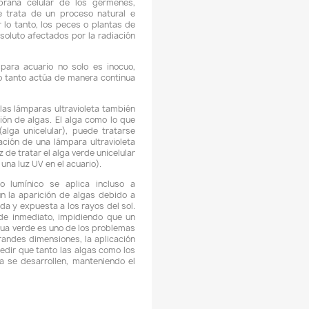
 La llave extraíble de entrada/salida facilita la limpieza.
 Caudal ajustable.
 En sus 3 canastas podrá poner medios de filtración mecánic
uímicos y biológicos.
 Adecuado para acuarios de agua dulce y marina.
 Purifica el agua en un método de arriba hacia abajo.
 Tapa con bomba autocebante que elimina la necesidad de
ifón manual; La bomba de desconexión y cebado de una s
álvula facilita el mantenimiento de rutina
 Purifica el agua en un método de abajo hacia arriba a través d
anastas. Recomendamos poner el material filtrante en
iguiente orden (arriba hacia abajo): * Guatas y espuma
aterial biológico filtrante. * Material químico filtrante.
ENEFICIOS DE LA LUZ ULTRAVIOLETA (UV) EN LOS ACUARIOS:
 La principal ventaja de la luz UV en acuario es que crean