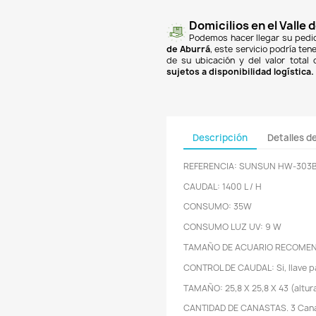

finan
Banc
PSE
y
super
un co
$18.
de A
de su
sujet