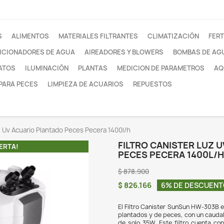
otros
FILTROS
ALIMENTOS
MATERIALES FILTRANTE
ACONDICIONADORES DE AGUA
AIREADORES Y
SUSTRATOS
ILUMINACIÓN
PLANTAS
MEDI
REDES PARA PECES
LIMPIEZA DE ACUARIOS
tro Canister Luz Uv Acuario Plantado Peces Pecera 1400l/h
FIL
¡EN OFERTA!
PEC
$ 87