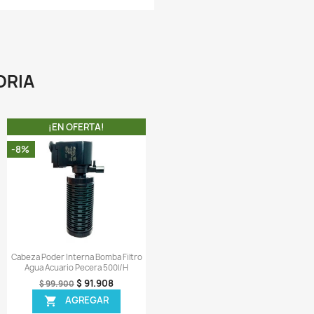
stanques, en las que es común la aparición de algas debid
ue el agua permanece estancada y expuesta a los rayos del s
as luces ultravioletas actúan de inmediato, impidiendo que
lga llegue a desarrollarse. El agua verde es uno de los proble
ás comunes en acuarios de grandes dimensiones, la aplicac
e una luz de este tipo va a impedir que tanto las algas como 
érmenes que ensucian el agua se desarrollen, manteniendo
gua limpia.
A COMPRA INCLUYE:
 1 X Canister SunSun HW-303B
 1 X Lampara UV Original para filtro HW-303B
 1 X Protector de luz ultravioleta.
 3 X Canastas que van dentro del filtro
 3 X Guatas
 1 X Tubo rígido de entrada y salida
 1 X Flauta (por si se quiere usar en la salida)