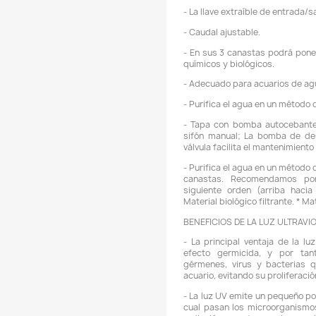
-
-
r
-
-
g
p
R
i
M
m
-
d
-
e
l