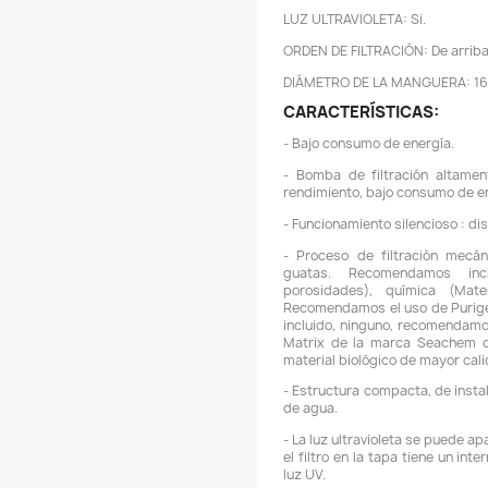
R
C
C
C
T
C
T
C
L
O
D