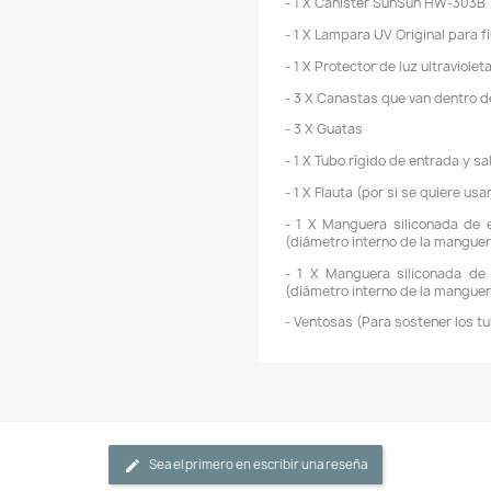
e
g
a
-
c
r
e
i
n
d
-
a
c
-
v
c
e
d
e
-