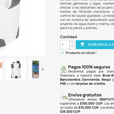
$ 82
El Fi
plant
de so
elimi
afect
medio
contr
con u
acuar
para 
Can

Pr