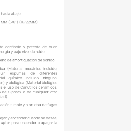
Descripción
Detalles del producto
EFERENCIA: SUNSUN HW-303B
AUDAL: 1400 L / H
ONSUMO: 35W
ONSUMO LUZ UV: 9 W
AMAÑO DE ACUARIO RECOMENDADO: 120 - 250 litros
ONTROL DE CAUDAL: Si, llave para control de caudal.
AMAÑO: 25,8 X 25,8 X 43 (altura) CMs
ANTIDAD DE CANASTAS. 3 Canastas
UZ ULTRAVIOLETA: Si.
RDEN DE FILTRACIÓN: De arriba hacia abajo.
IÁMETRO DE LA MANGUERA: 16 MM (5/8") (16/22MM)