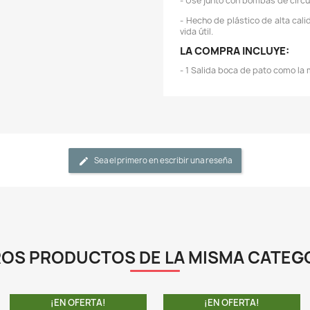
C
M
D
D
L
-
-
-
-
v
L