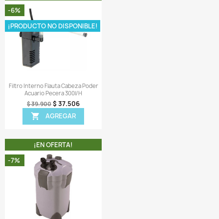
 1 Salida boca de pato como la mostrada en las fotos.
ir una reseña
 MISMA CATEGORIA
¡EN OFERTA!
¡EN OFERTA!