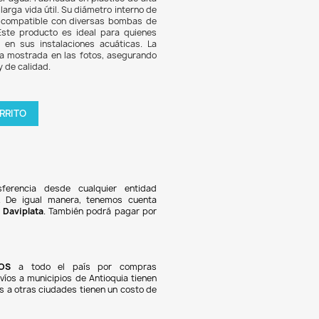
2.908
8% DE DESCUENTO
quilla Salida Flexible Boca Pato Canister Tubo Sump 20m
sorio esencial para acuarios, fuentes y lagos, diseña
olar la dirección de la salida del agua. Fabricada en plástico
ad, garantiza durabilidad y una larga vida útil. Su diámetro in
 y externo de 2 cm la hacen compatible con diversas bo
lación y sistemas de SUMP. Este producto es ideal para 
n optimizar el flujo de agua en sus instalaciones acuáti
a incluye una boquilla como la mostrada en las fotos, ase
btendrás un artículo funcional y de calidad.
tidad

AGREGAR AL CARRITO
oducto en stock !
Pagos 100% seguros
Recibimos pagos por transferencia desde cualquier e