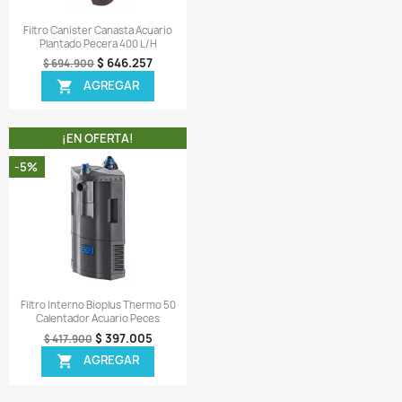
-6%
¡PRODUCTO NO DISPONIB
Vista rápida
Vista rápida


Pipe Tubo Vidrio Salida Canister
Filtro Interno Flauta Cabeza P
Acuario 13 Mm
Acuario Pecera 300l/h
$ 164.255
$ 37.506
$ 172.900
$ 39.900
AGREGAR
AGREGAR


¡EN OFERTA!
¡EN OFERTA!
-7%