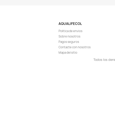
Vista r

Filtro Interno Cabe
Acuario Pecer
$ 1
$ 115.900
AGR

¡EN OFER
-7%