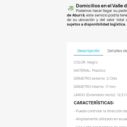

finan
Banc
PSE
y
super
un co
$18.
de A
de su
sujet