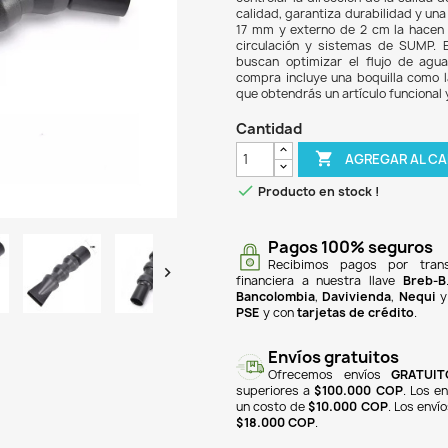
$ 2
La Bo
acce
contr
calid
17 mm
circu
busca
compr
que o
Can

Pr