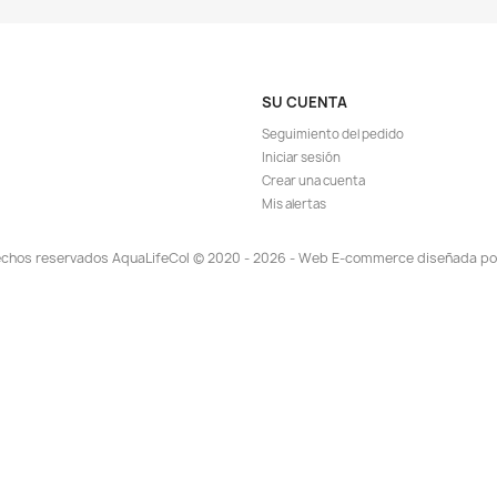
ápida
Vista rápida

za Poder Bomba
Cabeza Poder Interna Bomba Filtro
Filt
a 700l/h
Agua Acuario Pecera 500l/h
10.105
$ 91.908
$ 99.900
EGAR
AGREGAR

TA!
¡EN OFERTA!
-5%
-5%