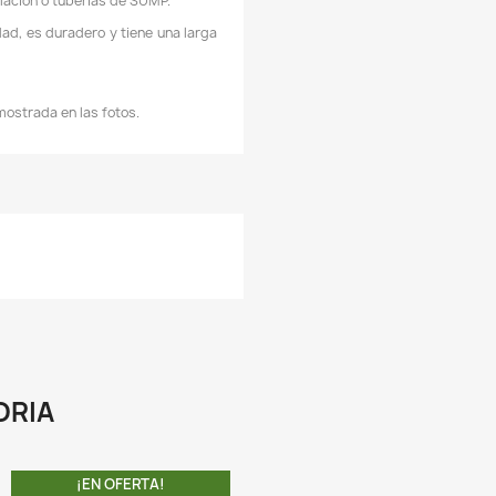
OLOR: Negro
ATERIAL: Plastico
IÁMETRO externo: 2 CMs
IÁMETRO interno: 17 mm
ARGO (Extendido recto): 12,2 CMs appx
CARACTERÍSTICAS:
 Puede controlar la dirección de la salida del agua.
 Ampliamente utilizado en acuarios, fuentes y lagos
 Use junto con bombas de circulación o tuberías de SUMP.
 Hecho de plástico de alta calidad, es duradero y tiene una la
ida útil.
A COMPRA INCLUYE: