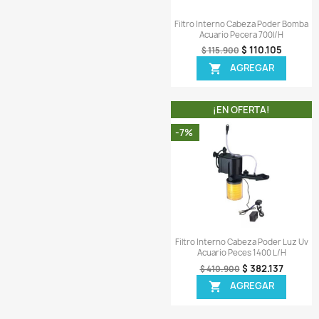
-6%
Vista r

Filtro Canister Can
Plantado Peces Pe
$ 
$ 462.900
AGR

¡EN OFER
-5%