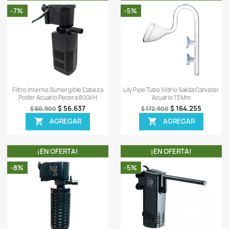
-
0)
Sea el primero en escrib
OTROS PRODUCTOS DE LA
TA!
¡EN OFERTA!