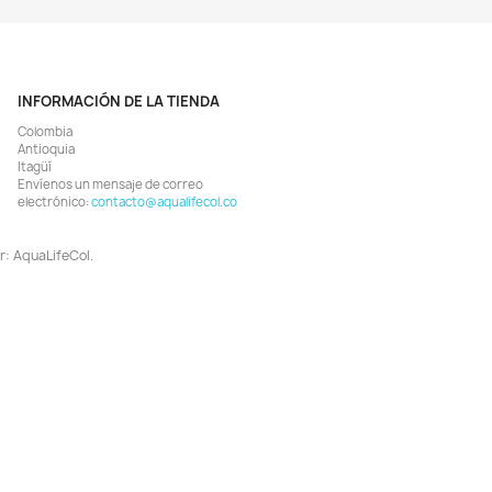
Vista rápida
Vista rápida


ro Interno Cabeza Poder Bomba
Filtro Canister Canasta Acua
Acuario Pecera 1000l/h
Plantado Pecera 400 L/h
$ 192.755
$ 646.257
$ 202.900
$ 694.900
AGREGAR
AGREGAR


¡EN OFERTA!
¡EN OFERTA!
-5%