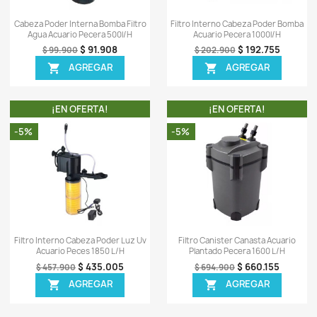
-7%
-5%
ápida
Vista rápida

asta Acuario
Filtro Interno Sumergible Cabeza
Lily 
cera 800l/h
Poder Acuario Pecera 800l/h
435.126
$ 56.637
$ 60.900
EGAR
AGREGAR

TA!
¡EN OFERTA!
-8%
-5%