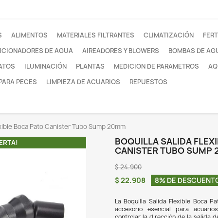
otros
FILTROS
ALIMENTOS
MATERIALES FILTRANTE
ACONDICIONADORES DE AGUA
AIREADORES Y
SUSTRATOS
ILUMINACIÓN
PLANTAS
MEDI
REDES PARA PECES
LIMPIEZA DE ACUARIOS
uilla Salida Flexible Boca Pato Canister Tubo Sump 20mm
BOQ
¡EN OFERTA!
CA
$ 24