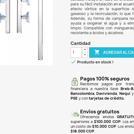
$ 27
El Li
funci
calid
para 
efect
gaseo
Ademá
ayuda
limpi
resis
Can

Pr