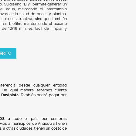
8.907
7% DE DESCUENTO
ly Pipe Tubo de Vidrio para Acuario es un accesorio ele
onal diseñado para filtros canister. Fabricado en vidrio 
ad, incluye un tubo de entrada y uno de salida, ambos con v
su fácil instalación en el acuario. Su diseño "Lily" permite ge
o vórtice en la superficie del agua, mejorando el inte
so y la recirculación, lo que favorece la salud de peces y p
s, su forma de campana no solo es atractiva, sino que 
 a oxigenar el agua y a eliminar biofilm, manteniendo el 
o. Compatible con mangueras de 12/16 mm, es fácil de li
tente a ácidos y alcalinos.
tidad

AGREGAR AL CARRITO
oducto en stock !
Pagos 100% seguros