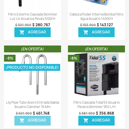
OTROS PRODUCTOS DE LA
TA!
¡EN OFERTA!
-5%
-8%
¡PR