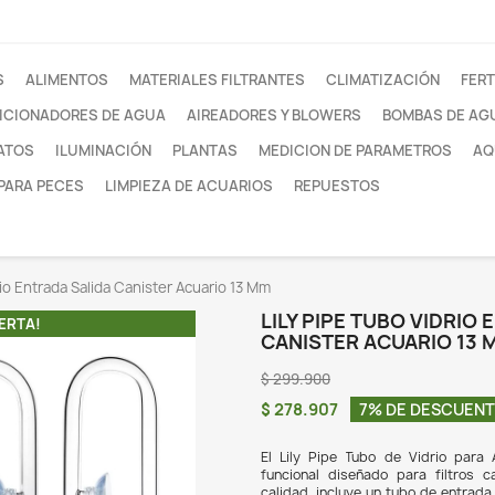
otros
FILTROS
ALIMENTOS
MATERIALES FILTRANTE
ACONDICIONADORES DE AGUA
AIREADORES Y
SUSTRATOS
ILUMINACIÓN
PLANTAS
MEDI
REDES PARA PECES
LIMPIEZA DE ACUARIOS
y Pipe Tubo Vidrio Entrada Salida Canister Acuario 13 Mm
LIL
¡EN OFERTA!
CAN
$ 29