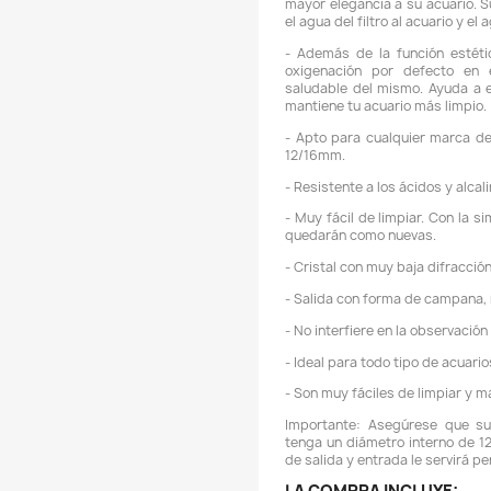
-
i
a
-
g
i
q
-
d
-
-
s
s
h
l
-