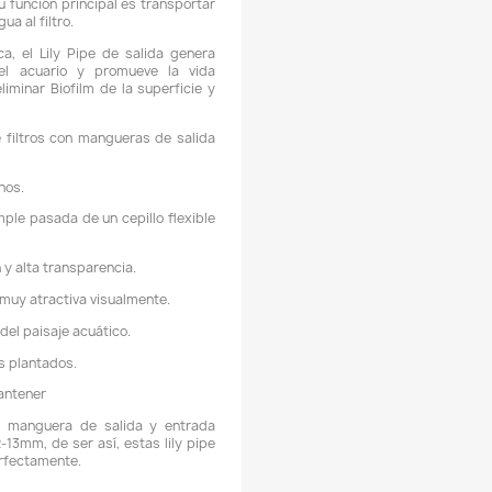
CARACTERÍSTICAS:
 Salida y entrada fabricada en cristal para filtros canister 
ncorpora dos ventosas para ser acoplada al cristal de nues
cuario.
 El diseño "Lily" del accesorio de salida es ideal para conseg
enerar un efecto vórtice en superficie que favorezca un máx
ntercambio gaseoso y una muy buena recirculación del agua,
ue mejorará la salubridad de los peces y plantas de su acuari
 Esta pipa está diseñada para mangueras 12/16 (12-13mm
iámetro interno).
 Están hechos de vidrio de alta calidad.
 La salida mira ligeramente hacia arriba, se crea un movimie
uperficial constante y suave, lo que facilita un muy b
uministro de oxígeno al agua. Si levanta la tubería ligerame
acia arriba durante la noche, puede prevenir de manera eficie
a formación de escoria en la superficie o eliminarla.
 Elimine la salida y entrada comunes de plástico para da