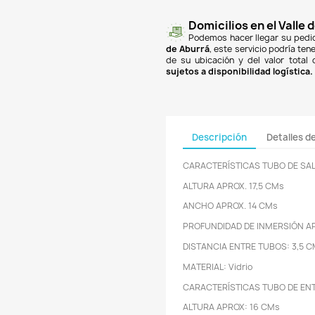
finan
Banc
PSE
y
super
un co
$18.
de A
de su
sujet