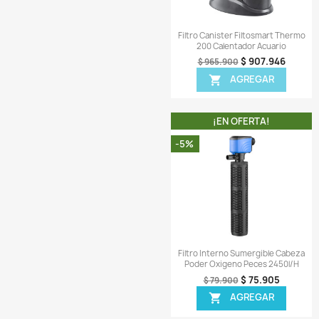
¡EN OFER
-7%