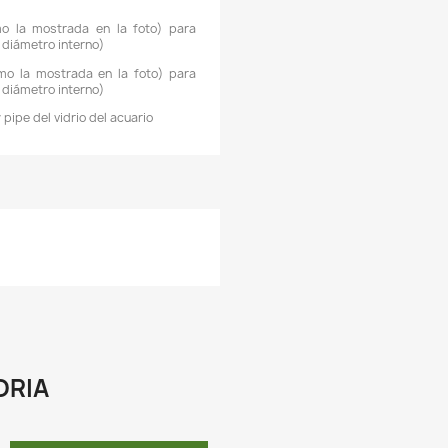
ayor elegancia a su acuario. Su función principal es transpor
l agua del filtro al acuario y el agua al filtro.
 Además de la función estética, el Lily Pipe de salida gen
xigenación por defecto en el acuario y promueve la v
aludable del mismo. Ayuda a eliminar Biofilm de la superfici
antiene tu acuario más limpio.
 Apto para cualquier marca de filtros con mangueras de sal
2/16mm.
 Resistente a los ácidos y alcalinos.
 Muy fácil de limpiar. Con la simple pasada de un cepillo flexi
uedarán como nuevas.
 Cristal con muy baja difracción y alta transparencia.
 Salida con forma de campana, muy atractiva visualmente.
 No interfiere en la observación del paisaje acuático.
 Ideal para todo tipo de acuarios plantados.