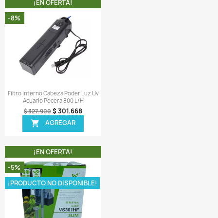
 Son muy fáciles de limpiar y mantener
mportante: Asegúrese que su manguera de salida y entr
enga un diámetro interno de 12-13mm, de ser así, estas lily p
e salida y entrada le servirá perfectamente.
A COMPRA INCLUYE:
 1 X Lily Pipe de salida (como la mostrada en la foto) p
anguera de 12/16 (12-13mm de diámetro interno)
 1 X Lily Pipe de entrada (como la mostrada en la foto) p
anguera de 12/16 (12-13mm de diámetro interno)
 4 X Ventosas para sujetar la lily pipe del vidrio del acuario
ir una reseña