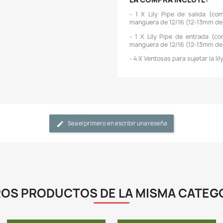
m
e
-
o
s
m
-
1
-
-
q
-
-
-
-