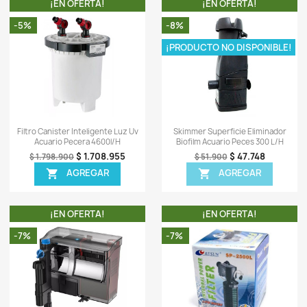
-
I
t
d
L
-
m
-
m
-
0)
Sea el primero en escrib