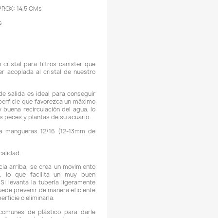
Descripción
Detalles del producto
ARACTERÍSTICAS TUBO DE SALIDA:
LTURA APROX. 17,5 CMs
NCHO APROX. 14 CMs
ROFUNDIDAD DE INMERSIÓN APROX. 16,5 CMs
ISTANCIA ENTRE TUBOS: 3,5 CMs
ATERIAL: Vidrio
ARACTERÍSTICAS TUBO DE ENTRADA:
LTURA APROX: 16 CMs
ROFUNDIDAD DE INMERSIÓN APROX: 14,5 CMs
ISTANCIA ENTRE TUBOS: 3 CMs
ATERIAL: Vidrio