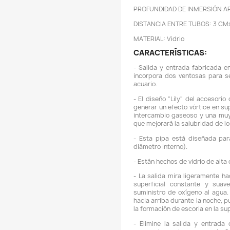
C
A
A
P
D
M
C
A
P
D
M