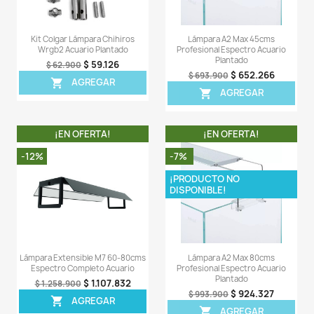
AGREGAR
AGREG


¡EN OFERTA!
¡EN OFERT
-10%
-5%
¡PRODUCTO NO
DISPONIBLE!
Lámpara Extensible 100-110 Cm
Lámpara E E201s
Luz Azul Blanca Acuario Pecera
Profesional Espectr
Plantado
$ 110.610
$ 122.900
$ 28
$ 299.900
AGREGAR

AGREG
