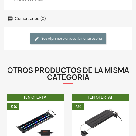
amanecer y el atardecer naturales, despertando a los 
una iluminación suave y asegurando un buen sueño con
completamente apagada.
- Excelente reproducción de color con un alto CRI de 9
mejor apreciación de las plantas acuáticas sin di
restaurando los colores naturales más precisos d
plantas acuáticas. Adecuado para peces de agua
plantas de nivel de luz bajo-medio.
- Los soportes de acoplamiento ajustables en amb
brindan una manera fácil de adaptarse rápidame
adaptarse a la mayoría de los acuarios sin marco y en
- La carcasa de aleación de aluminio ayuda a disipar
calor, y esta luz se recomienda para usar sobre 
cubiertos con dosel de vidrio o acrílico.
IMPORTANTE:
Por favor no sumerja la lámpara, evite al máxim
salpiquen gotas de agua, a diferencias de otras 
Nicrew, esta no cuenta con certificación IP.