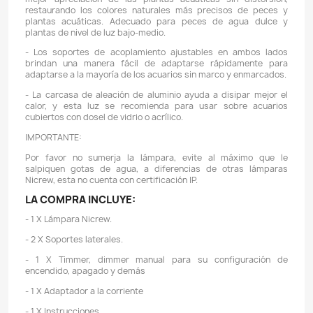
visualización nocturna y LED rojos y verdes para
mejorados. Combinación de LEDs blancos, azules, rojos
para el crecimiento de las plantas
- La gama de colores perfectamente coordinados pr
vitalidad de sus peces y asegura un crecimiento ópti
plantas en su acuario.
- El temporizador de doble canal está disponible para 
amanecer y un atardecer suaves para sus criat
temporizador puede controlar el canal 1 (LED blanc
verde) y el canal 2 (LED azul) en momentos separados
- Dos modos disponibles: Luz diurna / Luz nocturna
- Olvídese de conectar su lámpara a un timmer individ
lámpara trae su propio timmer/dimmer manual con el c
configurar la intensidad del brillo máximo de la lámpa
de las rampas de encendido y apagado, así como l
encendido y la hora de apagado.
- Brinda opciones para ajustar el brillo y el t
encendido/apagado automático. Destacado au
disminución de la intensidad de 15 o 30 minutos para s