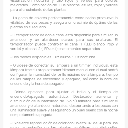
Descripción
Detalles del producto
CONSUMO: 10W
CANTIDAD DE LEDS: 26 blancos, 4 azules, 4 rojos y 2 ve
LUMENS: 420 LM
PAR 30 CMs EN EL AIRE: 50
TEMPERATURA DE COLOR. 6000-12000K, Ajustable
ÁNGULO DE HAZ: 120°
CARACTERÍSTICAS:
- Nicrew ClassicLED Plus es una luz LED de alto rendim
un espectro completo. Incluye LED blancos brilla
equivalen a una iluminación de 6500 K, brillos de luna