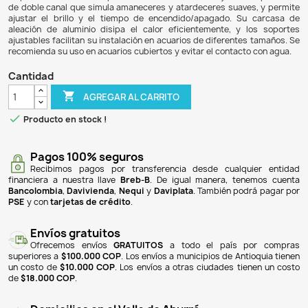
$ 199.900
$ 187.906
6% DE DESCUENTO
La Lámpara Extensible Full Espectro para acuarios pla
solución de iluminación de alto rendimiento, diseñada par
crecimiento óptimo de plantas y la vitalidad de los p
consumo de 10W y 26 LEDs blancos, 4 azules, 4 rojos y 2 v
una temperatura de color ajustable entre 6000-12000K y u
91 para una excelente reproducción de colores. Incluye un
de doble canal que simula amaneceres y atardeceres suav
ajustar el brillo y el tiempo de encendido/apagado. S
aleación de aluminio disipa el calor eficientemente, y
ajustables facilitan su instalación en acuarios de diferent
recomienda su uso en acuarios cubiertos y evitar el contac
Cantidad

AGREGAR AL CARRITO

Producto en stock !