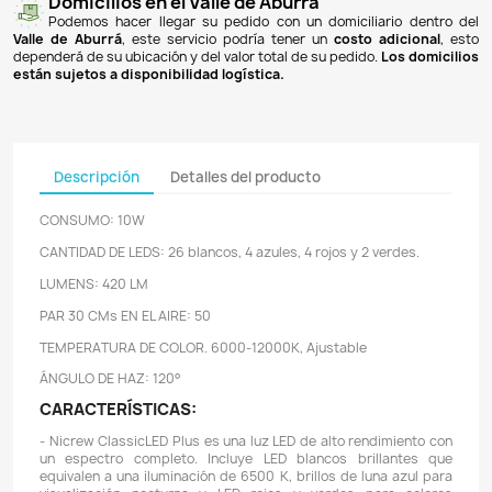
Pagos 100% seguros
Recibimos pagos por transferencia desde cualq
financiera a nuestra llave
Breb-B
. De igual manera, te
Bancolombia
,
Davivienda
,
Nequi
y
Daviplata
. También po
PSE
y con
tarjetas de crédito
.
Envíos gratuitos
Ofrecemos envíos
GRATUITOS
a todo el país 
superiores a
$100.000 COP
. Los envíos a municipios de An
un costo de
$10.000 COP
. Los envíos a otras ciudades ti
de
$18.000 COP
.
Domicilios en el Valle de Aburrá
Podemos hacer llegar su pedido con un domiciliar
Valle de Aburrá
, este servicio podría tener un
costo ad
dependerá de su ubicación y del valor total de su pedido.
L
están sujetos a disponibilidad logística.