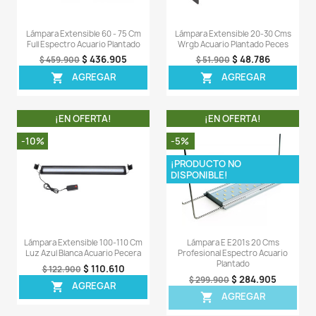
LA COMPRA INCLUYE:
- 1 X Lámpara Nicrew.
- 2 X Soportes laterales.
- 1 X Timmer, dimmer manual para su configur
encendido, apagado y demás
- 1 X Adaptador a la corriente
- 1 X Instrucciones
Comentarios (0)
Sea el primero en escribir una reseña