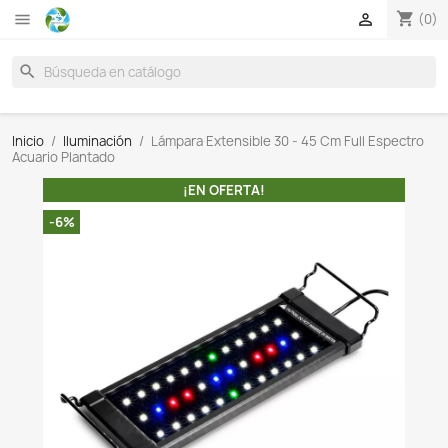

search
Inicio
Iluminación
Lámpara Extensible 30 - 45 Cm Fu
Acuario Plantado
¡EN OFERTA!
-6%