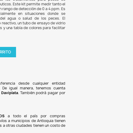
2.706
6% DE DESCUENTO
st de cobre de API es una herramienta esencial para acu
ques, diseñada para monitorear de manera precisa los niv
e en el agua, asegurando que los tratamientos para pe
ngan dentro de rangos terapéuticos. Este kit permite medir t
 libre como el quelatado, con un rango de detección de 0 a 4 
l para un uso regular, especialmente en situaciones d
entan problemas de calidad del agua o salud de los pe
cto incluye un tarro con líquido reactivo, un tubo de ensayo d
apa, un manual de instrucciones y una tabla de colores para fa
terpretación de los resultados.
tidad

AGREGAR AL CARRITO
oducto en stock !
Pagos 100% seguros