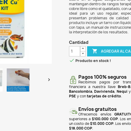
$ 11
El te
estan
cobr
mante
cobre
idea
pres
produ
con t
la in
Can

Pr