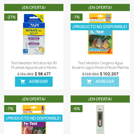
-
-
0)
Sea el primero en escrib
OTROS PRODUCTOS DE LA