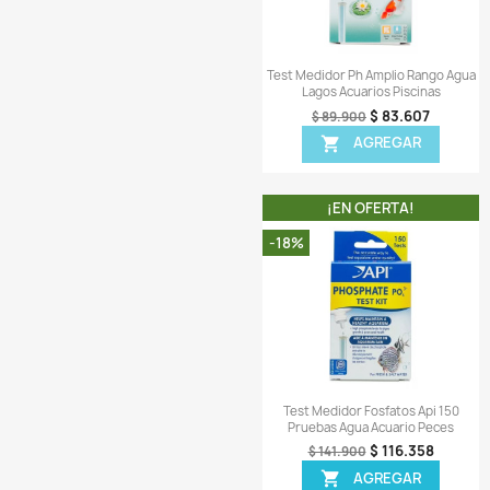
¡EN OFER
-8%
¡PRODUCTO NO D
Vista r

Test Medidor Cloro
Lagos Pecera Pec
$ 6
$ 72.900
AGR

¡EN OFER