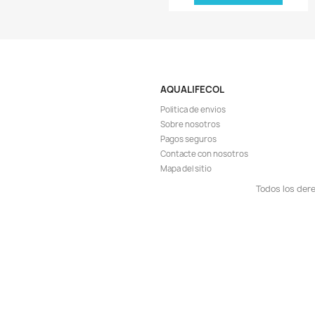
-7%
¡PRODUCTO NO D
Vista r

Test Medidor Ph Amp
Lagos Acuarios 
$ 
$ 89.900
AGR

¡EN OFER
-18%