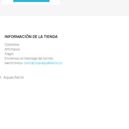
-7%
Vista rápida
Vista rápida


edidor De Tds Digital Con
Drop Checker Medidor Co2
idor De Temperatura 2 En 1
Líquido Reactivo Acuario Plan
$ 18.706
$ 42.687
$ 19.900
$ 45.900
AGREGAR
AGREGAR


¡EN OFERTA!
¡EN OFERTA!
-8%
ODUCTO NO DISPONIBLE!