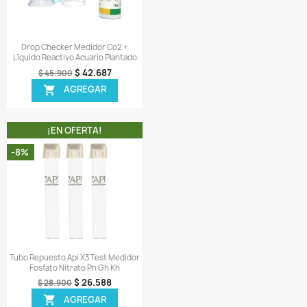
¡EN OFERTA!
¡EN OFERTA!
-24%
ODUCTO NO DISPONIBLE!
¡PRODUCTO NO DISPONIB
Vista rápida
Vista rápida


est Medidor Oxigeno Agua
Test Medidor Fosfatos Agu
io Lagos Pecera Peces Plantas
Acuario Lagos Pecera Pece
$ 102.207
$ 79.724
$ 109.900
$ 104.900
AGREGAR
AGREGAR


¡EN OFERTA!
¡EN OFERTA!