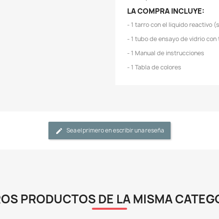
-
c
c
-
-
-
d
-
e
L
-
-