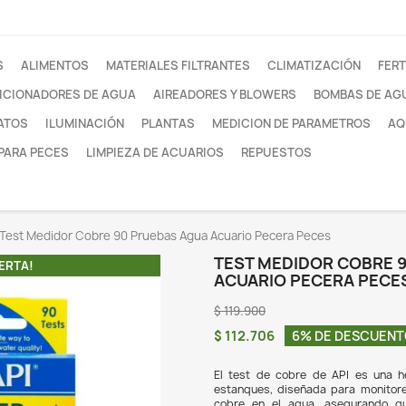
otros
FILTROS
ALIMENTOS
MATERIALES FILTRANTE
ACONDICIONADORES DE AGUA
AIREADORES Y
SUSTRATOS
ILUMINACIÓN
PLANTAS
MEDI
REDES PARA PECES
LIMPIEZA DE ACUARIOS
 parametros
Test Medidor Cobre 90 Pruebas Agua Acuar
TES
¡EN OFERTA!
ACU
$ 119