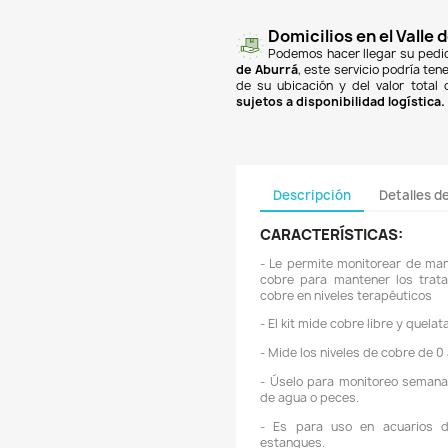

finan
Banc
PSE
y
super
un co
$18.
de A
de su
sujet