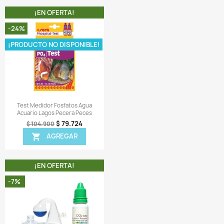
 1 Manual de instrucciones
 1 Tabla de colores
ir una reseña
 MISMA CATEGORIA