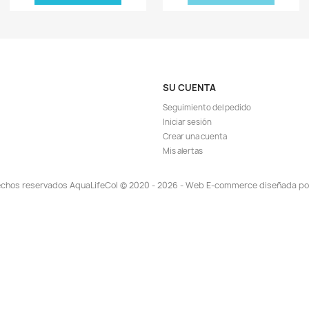
-7%
-6%
ISPONIBLE!
¡PRODUCTO NO DISPONIBLE!
ápida
Vista rápida

lio Rango Agua
Test Medidor Hierro Iron Agua
M
Piscinas
Acuario Lagos Pecera Peces
Med
83.607
$ 111.507
$ 119.900
EGAR
AGREGAR

TA!
¡EN OFERTA!
-8%
-6%
¡PR