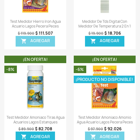
TA!
¡EN OFERTA!
-27%
-7%
ISPONIBLE!
¡PR
ápida
Vista rápida

 Agua Acuario
Test Medidor Nitratos Api 90
T
es Plantas
Pruebas Agua Acuario Peces
Acuar
7.068
$ 98.477
$ 134.900
EGAR
AGREGAR

TA!
¡EN OFERTA!