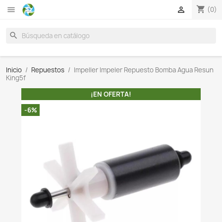

search
Inicio
Repuestos
Impeller Impeler Repuesto Bomba
King5f
¡EN OFERTA!
-6%