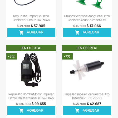
Repuesto Lampara Luz Uv Filtro
Repuesto Lampara Luz
Interno Sunsun Jup-23
Canister Sunsun 
$ 128.155
$ 12
$ 134.900
$ 134.900
AGREGAR
AGREG


¡EN OFERTA!
¡EN OFERT
-8%
-7%