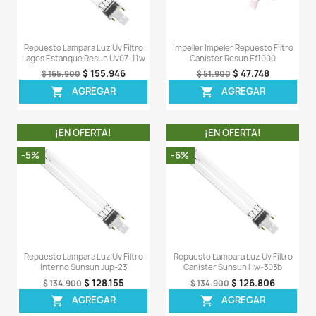
¡EN OFERTA!
¡EN OFERT
-6%
-8%
Impeller Impeler Repuesto Bomba
Repuesto Impeller Imp
Agua Resun King-2 King-2af
Canister Sunsun 
$ 170.046
$ 11
$ 180.900
$ 125.900
AGREGAR
AGREG


¡EN OFERTA!
¡EN OFERT