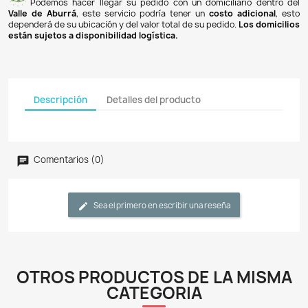
Pagos 100% seguros
Recibimos pagos por transferencia desde cualq
financiera a nuestra llave
Breb-B
. De igual manera, te
Bancolombia
,
Davivienda
,
Nequi
y
Daviplata
. También po
PSE
y con
tarjetas de crédito
.
Envíos gratuitos
Ofrecemos envíos
GRATUITOS
a todo el país 
superiores a
$100.000 COP
. Los envíos a municipios de An
un costo de
$10.000 COP
. Los envíos a otras ciudades ti
de
$18.000 COP
.
Domicilios en el Valle de Aburrá
Podemos hacer llegar su pedido con un domiciliar
Valle de Aburrá
, este servicio podría tener un
costo ad
dependerá de su ubicación y del valor total de su pedido.
L
están sujetos a disponibilidad logística.