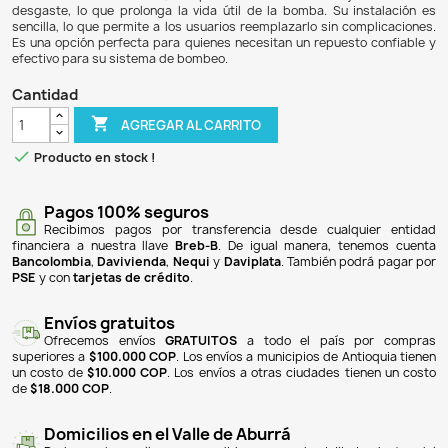
$ 551.900
$ 518.786
6% DE DESCUENTO
El Impeller Impeler Repuesto para Bomba de Agua Resun
componente esencial diseñado para garantizar
funcionamiento de su bomba de agua. Este repuesto e
quienes buscan mantener su equipo en perfectas c
asegurando un flujo de agua eficiente y continuo. F
materiales de alta calidad, el impeller ofrece durabilidad y 
desgaste, lo que prolonga la vida útil de la bomba. Su i
sencilla, lo que permite a los usuarios reemplazarlo sin c
Es una opción perfecta para quienes necesitan un repuest
efectivo para su sistema de bombeo.
Cantidad

AGREGAR AL CARRITO

Producto en stock !