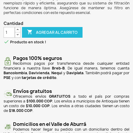
$ 134.900
$ 128.155
5% DE DESCUENTO
El Repuesto Lámpara Luz UV Filtro Interno Sunsun Jup-23 e
UV de 9W diseñada específicamente para ser co
compatible con el filtro interno Sunsun Jup-23. Este prod
para mantener la calidad del agua en acuarios y estanque
eliminar algas y bacterias, lo que contribuye a un 
saludable para los peces y plantas. Su fácil instalaci
reemplazo rápido y eficiente, asegurando que su sistema 
funcione de manera óptima. Asegúrese de mantener 
perfectas condiciones con este repuesto esencial.
Cantidad

AGREGAR AL CARRITO

Producto en stock !