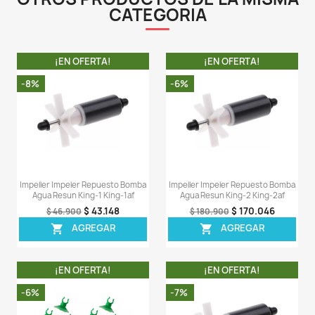
Descripción
Detalles del producto
LA COMPRA INCLUYE:
- 1 Lámpara UV de 9W de repuesto completamente c
con el filtro interno Sunsun Jup-23.
Comentarios (0)
Sea el primero en escribir una reseña
OTROS PRODUCTOS DE LA 