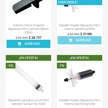
Repuesto Lampara Luz Uv Filtro
Repuesto Empaque
Canister Sunsun Hw-3000
Canister Sunsun 
$ 128.155
$ 37
$ 134.900
$ 39.900
AGREGAR
AGREG


¡EN OFERTA!
¡EN OFERT
-5%
-8%