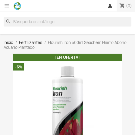

search
Inicio
Fertilizantes
Flourish Iron 500ml Seachem Hi
Acuario Plantado
¡EN OFERTA!
-6%