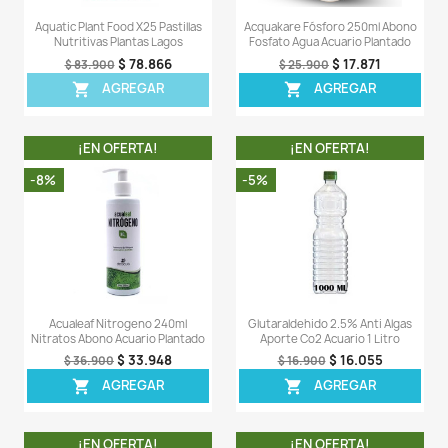
OTROS PRODUCTOS DE LA 
CATEGORIA
¡EN OFERTA!
¡EN OFERT
-5%
-6%
Flourish Tabs X40 Pastillas
Acualeaf Macros 120
Nutritivas Abono Plantas Acuario
Fosfato Potasio Abo
$ 185.155
$ 19
$ 194.900
$ 20.900
AGREGAR
AGREG

