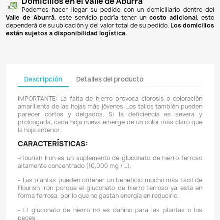
Pagos 100% seguros
Recibimos pagos por transferencia desde cualq
financiera a nuestra llave
Breb-B
. De igual manera, te
Bancolombia
,
Davivienda
,
Nequi
y
Daviplata
. También po
PSE
y con
tarjetas de crédito
.
Envíos gratuitos
Ofrecemos envíos
GRATUITOS
a todo el país 
superiores a
$100.000 COP
. Los envíos a municipios de An
un costo de
$10.000 COP
. Los envíos a otras ciudades ti
de
$18.000 COP
.
Domicilios en el Valle de Aburrá
Podemos hacer llegar su pedido con un domiciliar
Valle de Aburrá
, este servicio podría tener un
costo ad
dependerá de su ubicación y del valor total de su pedido.
L
están sujetos a disponibilidad logística.