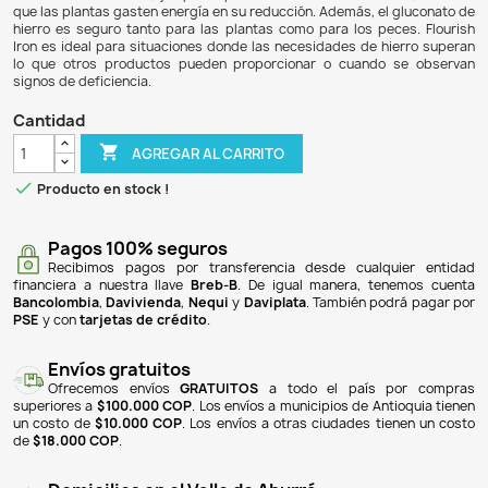
$ 96.900
$ 91.086
6% DE DESCUENTO
Flourish Iron es un suplemento de gluconato de hierro fer
para acuarios plantados, que ayuda a prevenir la clorosis e
un síntoma de deficiencia de hierro que se manifiesta co
amarillenta en las hojas jóvenes. Este producto, altament
con 10,000 mg/L de hierro, permite a las plantas absorber
manera más eficiente, ya que se presenta en su forma ferr
que las plantas gasten energía en su reducción. Además, el
hierro es seguro tanto para las plantas como para los pe
Iron es ideal para situaciones donde las necesidades de h
lo que otros productos pueden proporcionar o cuando
signos de deficiencia.
Cantidad

AGREGAR AL CARRITO

Producto en stock !