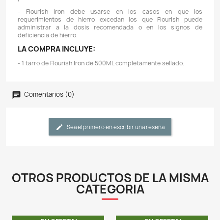
Descripción
Detalles del producto
IMPORTANTE: La falta de hierro provoca clorosis o c
amarillenta de las hojas más jóvenes. Los tallos tambi
parecer cortos y delgados. Si la deficiencia es 
prolongada, cada hoja nueva emerge de un color más 
la hoja anterior.
CARACTERÍSTICAS:
-Flourish Iron es un suplemento de gluconato de hierr
altamente concentrado (10,000 mg / L).
- Las plantas pueden obtener un beneficio mucho más
Flourish Iron porque el gluconato de hierro ferroso y
forma ferrosa, por lo que no gastan energía en reducirlo
- El gluconato de hierro no es dañino para las plan
peces.