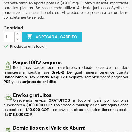
$ 49.900
$ 46.407
7% DE DESCUENTO
Activate es un abono fosfato diseñado para acuario
proporcionando una fuente concentrada de fósforo (
esencial para el crecimiento saludable de las plantas ac
nutriente es crucial, ya que forma parte de componentes
ATP y ácidos nucleicos. Su uso adecuado promueve un
acelerado de las plantas sin fomentar el desarrollo de a
Activate también aporta potasio (8.800 mg/L), otro nutrien
para las plantas. Se recomienda utilizar Activate junto 
para maximizar sus beneficios. El producto se present
completamente sellado.
Cantidad

AGREGAR AL CARRITO

Producto en stock !