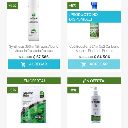
- Activate está hecho con sales de potasio de varios f
por lo tanto, también es una fuente de potasio.
- Contiene 8.800 mg/L de potasio.
LA COMPRA INCLUYE:
- 1 tarro de Activate de 150ML completamente sellado.
Comentarios (0)
Sea el primero en escribir una reseña
OTROS PRODUCTOS DE LA 