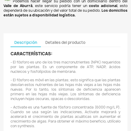
Pagos 100% seguros
Recibimos pagos por transferencia desde cualq
financiera a nuestra llave
Breb-B
. De igual manera, te
Bancolombia
,
Davivienda
,
Nequi
y
Daviplata
. También po
PSE
y con
tarjetas de crédito
.
Envíos gratuitos
Ofrecemos envíos
GRATUITOS
a todo el país 
superiores a
$100.000 COP
. Los envíos a municipios de An
un costo de
$10.000 COP
. Los envíos a otras ciudades ti
de
$18.000 COP
.
Domicilios en el Valle de Aburrá
Podemos hacer llegar su pedido con un domiciliar
Valle de Aburrá
, este servicio podría tener un
costo ad
dependerá de su ubicación y del valor total de su pedido.
L
están sujetos a disponibilidad logística.