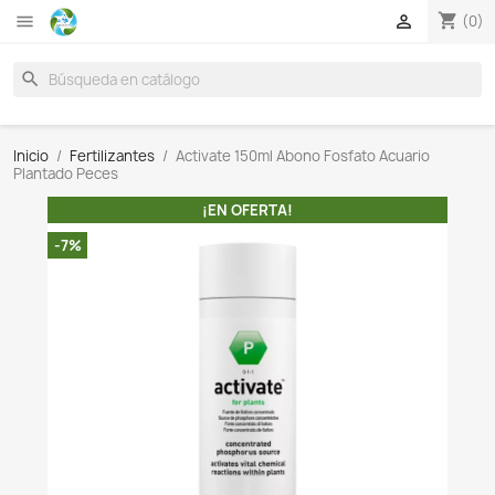

search
Inicio
Fertilizantes
Activate 150ml Abono Fosfato Ac
Plantado Peces
¡EN OFERTA!
-7%