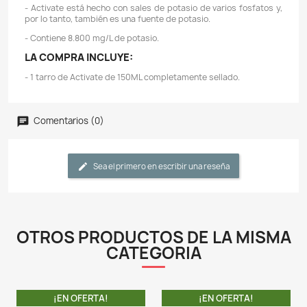
Descripción
Detalles del producto
CARACTERÍSTICAS:
- El fósforo es uno de los tres macronutrientes (NPK) 
por las plantas. Es un componente de ATP, NADP
nucleicos y fosfolípidos de membrana.
- El fósforo es móvil en las plantas; esto significa que l
desvían estos nutrientes de las hojas más viejas a las
nuevas. Por lo tanto, los síntomas de deficiencia
primero en las hojas más viejas. Los síntomas de de
incluyen hojas oscuras, opacas o descoloridas.
- Activate es una fuente de fósforo concentrada (6000
Cuando se usa según las indicaciones, Activate m
acelerará el crecimiento de plantas acuáticas sin au
crecimiento de algas. Para obtener el máximo beneficio,
con synthesis.