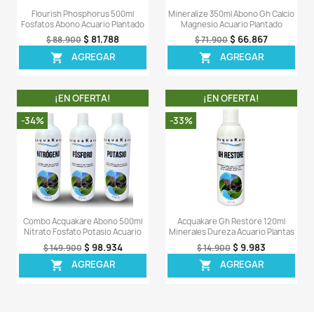
Flourish Trace 250ml Seachem
Nitrato De Magnesio 
Abono Microelementos Acuario
Agua Acuario Pl
$ 53.486
$ 31
$ 56.900
$ 33.900
AGREGAR
AGREG


¡EN OFERTA!
¡EN OFERT
-6%
-32%