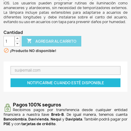
$ 2.177.900
$ 2.025.447
7% DE DESCUENTO
La lámpara Chihiros WRGB2 es una innovadora pantalla 
para acuarios plantados, ideal para requerimientos medios
un consumo de 100W y 90 LEDs RGB 3 en 1, ofrece una l
6200 lumens, garantizando colores intensos y persona
tecnología permite un menor calentamiento y una conex
para controlarla a través de la app My Chihiros, disponibl
iOS. Los usuarios pueden programar rutinas de ilum
amaneceres y atardeceres, sin necesidad de temporizado
La lámpara incluye patas extensibles para adaptarse a
diferentes longitudes y debe instalarse sobre el canto
evitando su uso en acuarios con tapa para prevenir daños 
Cantidad

AGREGAR AL CARRITO

¡Producto NO disponible!