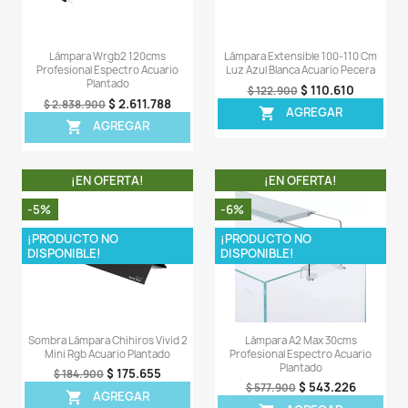
AGREG

¡EN OFERTA!
¡EN OFERT
-11%
-7%
¡PRODUCTO NO
DISPONIBLE!
Lámpara Extensible 40-50 Cm
Lámpara Wrgb2 Pr
Wrgb Pecera Plantas Acuario
Profesional Espectr
Plantas
$ 66.661
$ 74.900
$ 1.
$ 1.998.900
AGREGAR

AGREG
