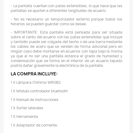
TAMAÑO DEL ACUARIO: 90 - 110 CMs de largo.
APP: My Chihiros disponible tanto en Play Store (Andr
el App Store (iOS)
CARACTERÍSTICAS:
- La pantalla WRGB-II es una Pantalla LED para 
plantados de requerimientos medios - altos fabri
Chihiros.
- La pantalla Chihiros WRGB II es la segunda actualiza
famosa luz para acuarios de la marcha China Chihiros
ocasión la marca ha decidido abandonar la famosa co
de 4 LED (Blanco, Rojo, Verde y Azul) para centra
tecnología RGB en un único LED. Al hacer esto han c
una pantalla con unos colores mucho más inten
personalizable y sobre todo con menos LED, lo que
menor calentamiento de la pantalla.
- La lámpara ofrece una conexión Bluetooth para nuest
acuario. Con esta aplicación móvil vamos a poder c