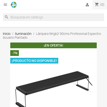

search
Inicio
Iluminación
Lámpara Wrgb2 90cms Profesiona
Acuario Plantado
¡EN OFERTA!
-7%
¡PRODUCTO NO DISPONIBLE!