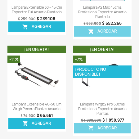
1 X Lámpara Chihiros WRGB2.
1 X Módulo controlador bluetooth
1 X Manual de instrucciones
1 X Sorter laterales
1 X Herramienta
1 X Adaptador de corriente.
Comentarios (0)
Sea el primero en escribir una reseña