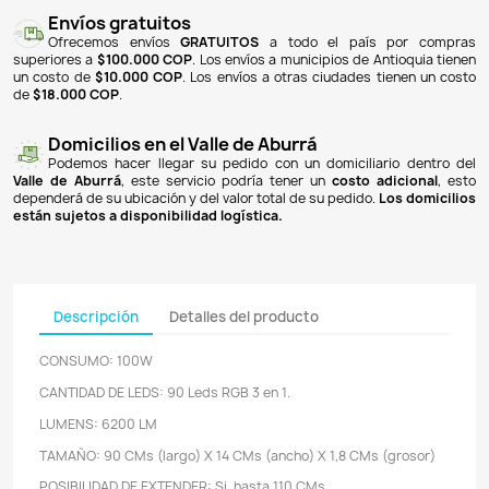
NOTIFICARME CUANDO ESTÉ DISPONIBLE
Pagos 100% seguros
Recibimos pagos por transferencia desde cualq
financiera a nuestra llave
Breb-B
. De igual manera, te
Bancolombia
,
Davivienda
,
Nequi
y
Daviplata
. También po
PSE
y con
tarjetas de crédito
.
Envíos gratuitos
Ofrecemos envíos
GRATUITOS
a todo el país 
superiores a
$100.000 COP
. Los envíos a municipios de An
un costo de
$10.000 COP
. Los envíos a otras ciudades ti
de
$18.000 COP
.